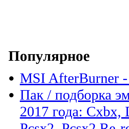
Популярное
MSI AfterBurner 
Пак / подборка эм
2017 года: Cxbx,
Pcsx2, Pcsx2 Re-r