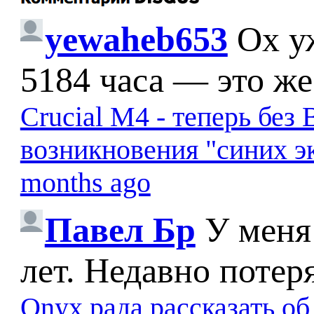
yewaheb653
Ох у
5184 часа — это же
Crucial M4 - теперь бе
возникновения "синих э
months ago
Павел Бр
У меня
лет. Недавно потер
Onyx рада рассказать о