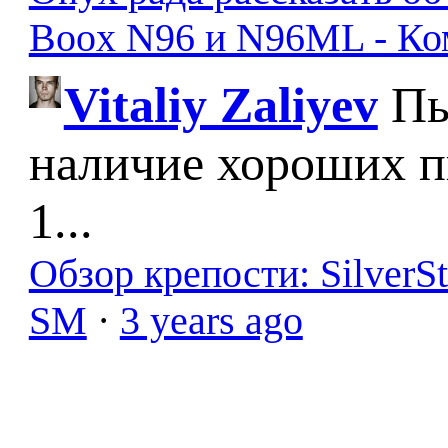
Boox N96 и N96ML - К
Vitaliy Zaliyev
Пы
наличие хороших п
1...
Обзор крепости: SilverS
SM
·
3 years ago