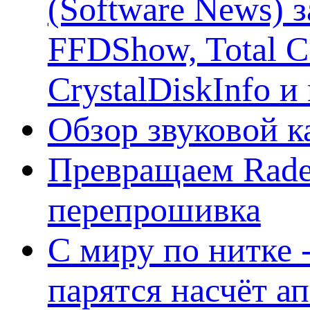
(Software News) з
FFDShow, Total 
CrystalDiskInfo и
Обзор звуковой 
Превращаем Rade
перепрошивка
С миру по нитке -
парятся насчёт а