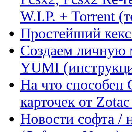
W.I.P. + Torrent (
Простейший кекс 
Создаем личную 
YUMI (инструкци
На что способен 
карточек от Zotac
Новости софта /