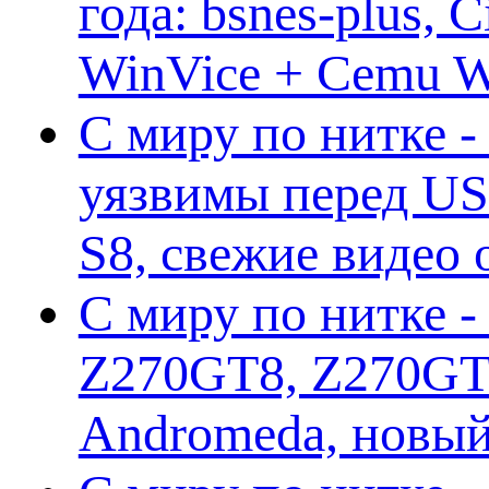
года: bsnes-plus,
WinVice + Cemu W.I
С миру по нитке -
уязвимы перед US
S8, свежие видео
С миру по нитке -
Z270GT8, Z270GT6
Andromeda, новы