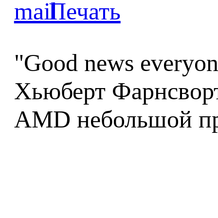
"
Good news everyon
Хьюберт Фарнсворт
AMD небольшой пр