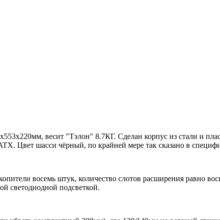
x553x220мм, весит "Тэлон" 8.7КГ. Сделан корпус из стали и пла
X. Цвет шасси чёрный, по крайней мере так сказано в специфик
накопители восемь штук, количество слотов расширения равно вос
лой светодиодной подсветкой.