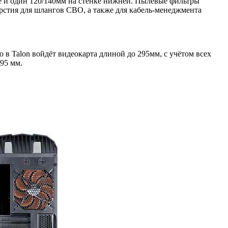
ке и один 120/140мм на стенке нижней. Пылевые фильтры
рстия для шлангов СВО, а также для кабель-менеджмента
о в Talon войдёт видеокарта длиной до 295мм, с учётом всех
95 мм.