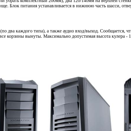
если убрать комплектный 200мм), два 120/140мм на верхней стен
ище. Блок питания устанавливается в нижнюю часть шасси, отве
по два каждого типа), а также аудио вход/выход. Сообщается, чт
 все корзины вынуты. Максимально допустимая высота кулера - 1