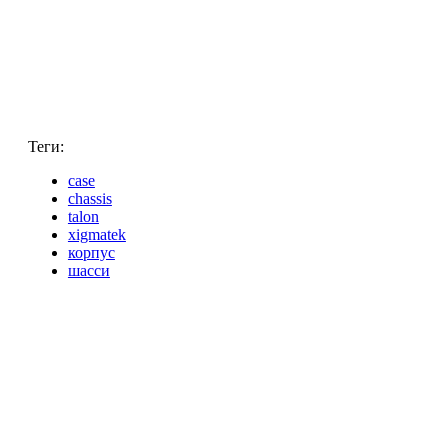
Теги:
case
chassis
talon
xigmatek
корпус
шасси