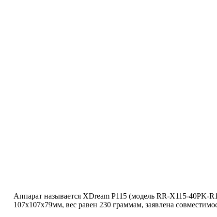
Аппарат называется XDream P115 (модель RR-X115-40PK-R1),
107x107x79мм, вес равен 230 граммам, заявлена совместимост