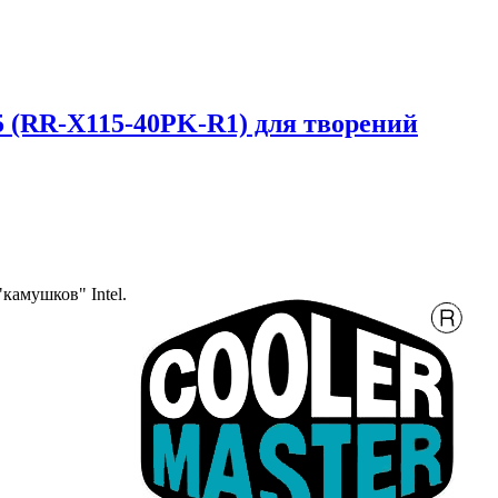
 (RR-X115-40PK-R1) для творений
камушков" Intel.