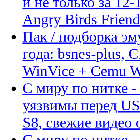
и не только за 12
Angry Birds Frien
Пак / подборка эм
года: bsnes-plus,
WinVice + Cemu W.I
С миру по нитке -
уязвимы перед US
S8, свежие видео
С миру по нитке -