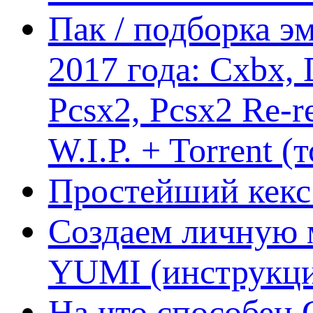
Пак / подборка эм
2017 года: Cxbx,
Pcsx2, Pcsx2 Re-r
W.I.P. + Torrent (
Простейший кекс 
Создаем личную 
YUMI (инструкци
На что способен 