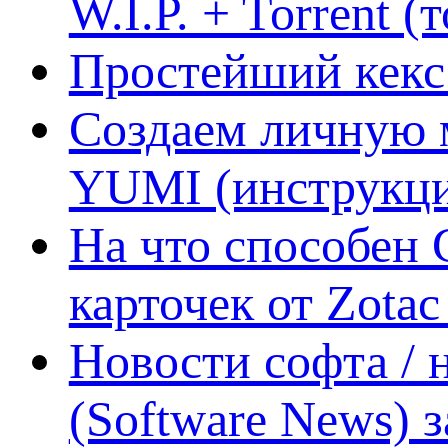
W.I.P. + Torrent (
Простейший кекс 
Создаем личную 
YUMI (инструкци
На что способен 
карточек от Zotac
Новости софта /
(Software News) з