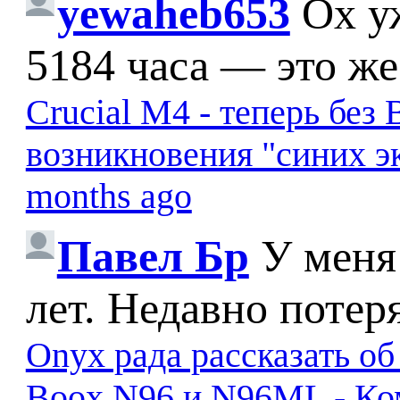
yewaheb653
Ох у
5184 часа — это же
Crucial M4 - теперь бе
возникновения "синих э
months ago
Павел Бр
У меня
лет. Недавно потер
Onyx рада рассказать о
Boox N96 и N96ML - К