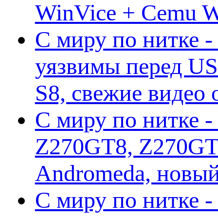
WinVice + Cemu W.I
С миру по нитке -
уязвимы перед US
S8, свежие видео
С миру по нитке -
Z270GT8, Z270GT6
Andromeda, новы
С миру по нитке 