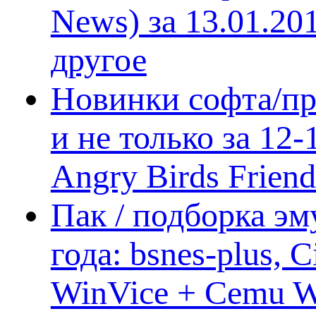
News) за 13.01.20
другое
Новинки софта/пр
и не только за 12
Angry Birds Frien
Пак / подборка эм
года: bsnes-plus,
WinVice + Cemu W.I