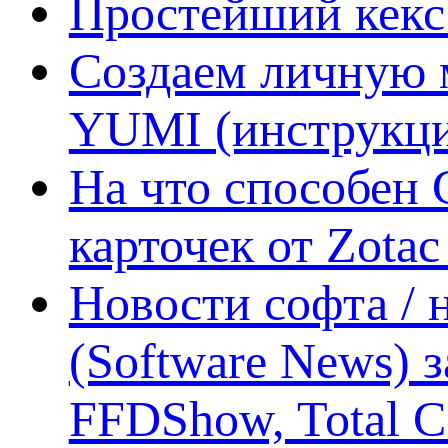
Простейший кекс 
Создаем личную 
YUMI (инструкци
На что способен 
карточек от Zotac
Новости софта /
(Software News) з
FFDShow, Total 