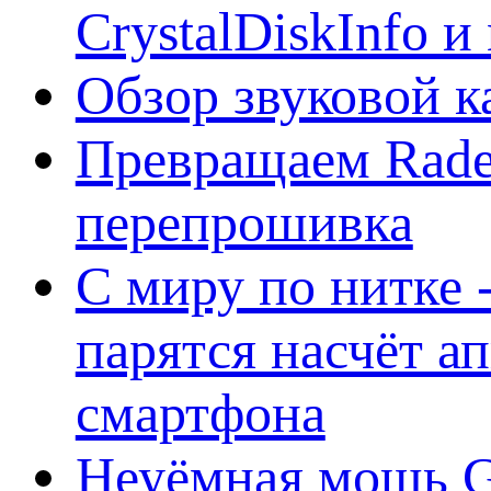
CrystalDiskInfo и
Обзор звуковой 
Превращаем Rade
перепрошивка
С миру по нитке -
парятся насчёт а
смартфона
Неуёмная мощь Ge