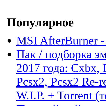
Популярное
MSI AfterBurner 
Пак / подборка эм
2017 года: Cxbx,
Pcsx2, Pcsx2 Re-r
W.I.P. + Torrent (