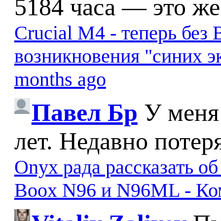
5184 часа — это же
Crucial M4 - теперь бе
возникновения "синих э
months ago
Павел Бр
У меня
лет. Недавно потер
Onyx рада рассказать о
Boox N96 и N96ML - К