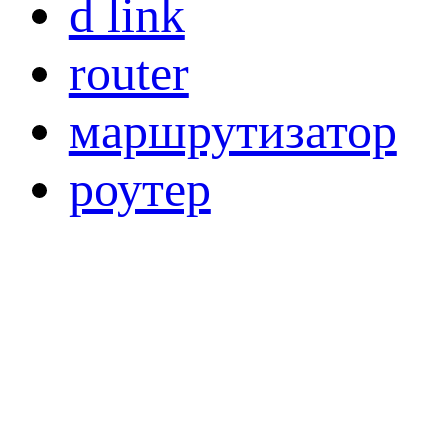
d link
router
маршрутизатор
роутер