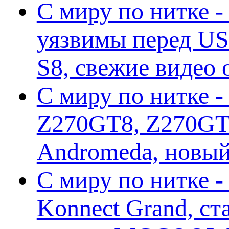
С миру по нитке -
уязвимы перед US
S8, свежие видео
С миру по нитке -
Z270GT8, Z270GT6
Andromeda, новы
С миру по нитке 
Konnect Grand, ст