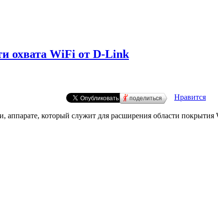
и охвата WiFi от D-Link
Нравится
поделиться
и, аппарате, который служит для расширения области покрытия 