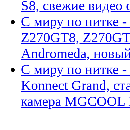
S8, свежие видео
С миру по нитке -
Z270GT8, Z270GT6
Andromeda, новы
С миру по нитке 
Konnect Grand, ст
камера MGCOOL E