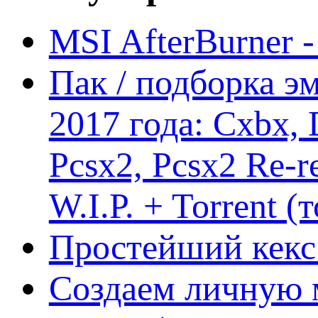
MSI AfterBurner 
Пак / подборка эм
2017 года: Cxbx,
Pcsx2, Pcsx2 Re-r
W.I.P. + Torrent (
Простейший кекс 
Создаем личную 