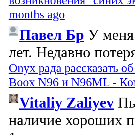
возникновения "синих э
months ago
Павел Бр
У меня
лет. Недавно потер
Onyx рада рассказать о
Boox N96 и N96ML - К
Vitaliy Zaliyev
Пы
наличие хороших п