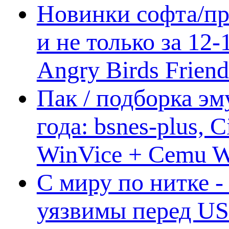
Новинки софта/пр
и не только за 12
Angry Birds Frien
Пак / подборка эм
года: bsnes-plus,
WinVice + Cemu W.I
С миру по нитке -
уязвимы перед US