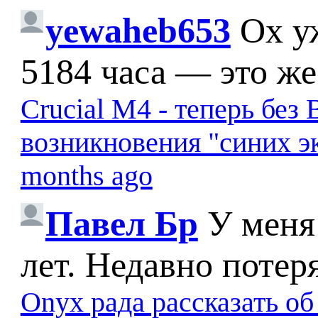
yewaheb653
Ох у
5184 часа — это же
Crucial M4 - теперь бе
возникновения "синих э
months ago
Павел Бр
У меня
лет. Недавно потер
Onyx рада рассказать о