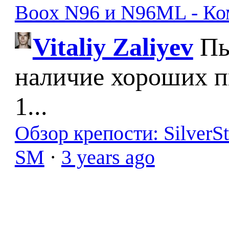
Boox N96 и N96ML - К
Vitaliy Zaliyev
Пы
наличие хороших п
1...
Обзор крепости: SilverS
SM
·
3 years ago