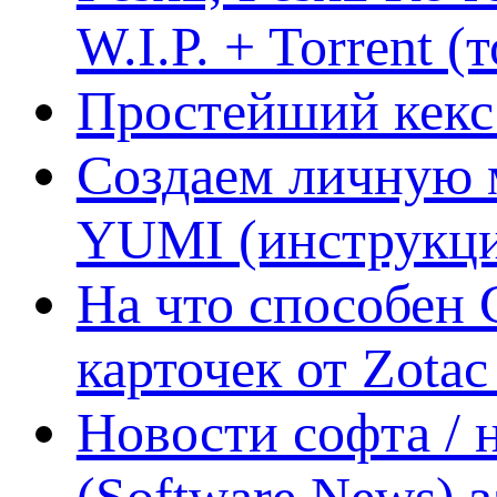
W.I.P. + Torrent (
Простейший кекс 
Создаем личную 
YUMI (инструкци
На что способен 
карточек от Zotac
Новости софта /
(Software News) з