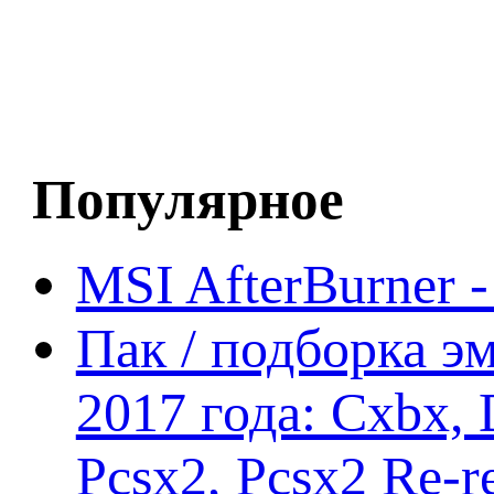
Популярное
MSI AfterBurner 
Пак / подборка эм
2017 года: Cxbx,
Pcsx2, Pcsx2 Re-r