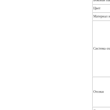
Боковая па
Цвет
Материал 
Система о
Отсеки