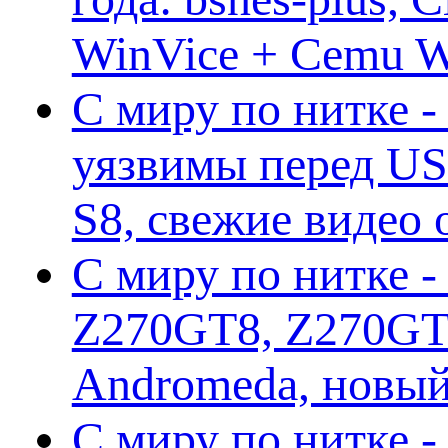
WinVice + Cemu W.I
С миру по нитке -
уязвимы перед US
S8, свежие видео
С миру по нитке -
Z270GT8, Z270GT6
Andromeda, новы
С миру по нитке 