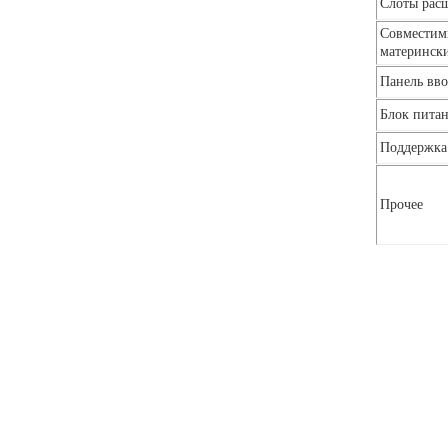
Слоты рас
Совместим
материнск
Панель вво
Блок пита
Поддержк
Прочее