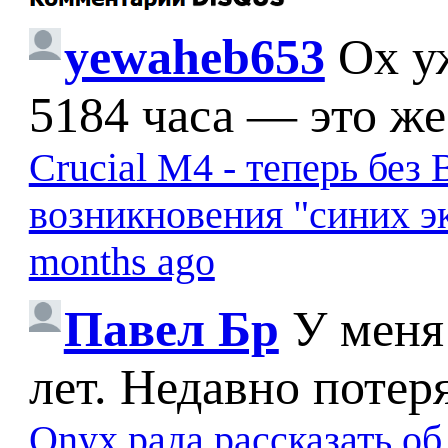
yewaheb653
Ох у
5184 часа — это же
Crucial M4 - теперь бе
возникновения "синих э
months ago
Павел Бр
У меня
лет. Недавно потер
Onyx рада рассказать о