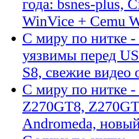
года: bsnes-plus,
WinVice + Cemu W.I
С миру по нитке -
уязвимы перед US
S8, свежие видео
С миру по нитке -
Z270GT8, Z270GT6
Andromeda, новы