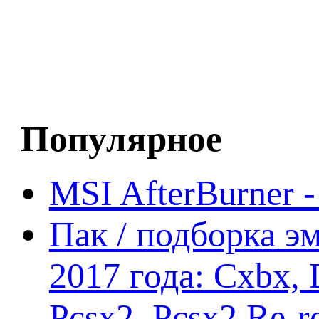
Популярное
MSI AfterBurner 
Пак / подборка эм
2017 года: Cxbx,
Pcsx2, Pcsx2 Re-r