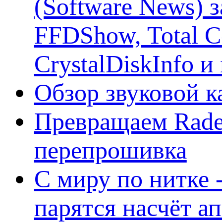
(Software News) з
FFDShow, Total 
CrystalDiskInfo и
Обзор звуковой 
Превращаем Rade
перепрошивка
С миру по нитке -
парятся насчёт а