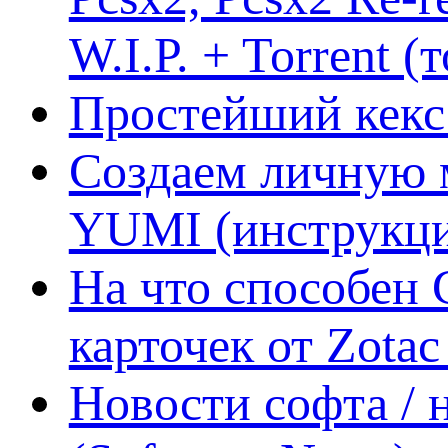
W.I.P. + Torrent (
Простейший кекс 
Создаем личную 
YUMI (инструкци
На что способен 
карточек от Zotac
Новости софта /