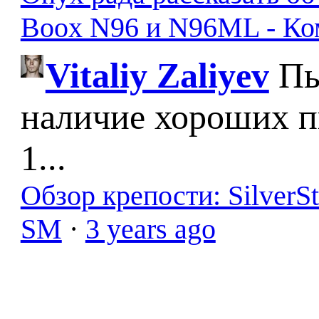
Boox N96 и N96ML - К
Vitaliy Zaliyev
Пы
наличие хороших п
1...
Обзор крепости: SilverS
SM
·
3 years ago