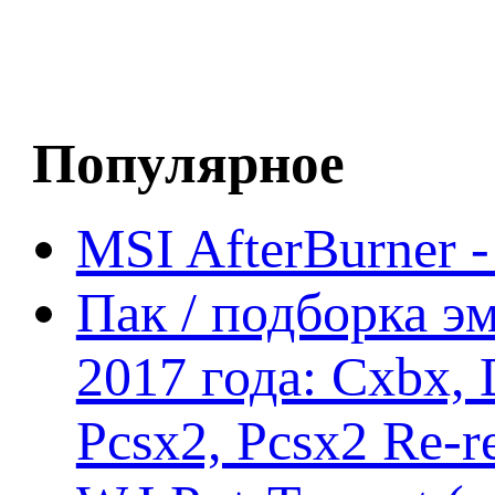
Популярное
MSI AfterBurner 
Пак / подборка эм
2017 года: Cxbx,
Pcsx2, Pcsx2 Re-r