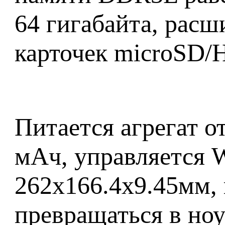
64 гигабайта, рас
карточек microSD/
Питается агрегат о
мАч, управляется 
262x166.4x9.45мм,
превращаться в но