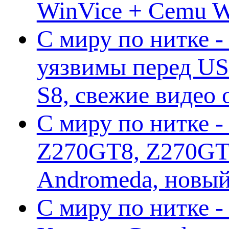
WinVice + Cemu W.I
С миру по нитке -
уязвимы перед US
S8, свежие видео
С миру по нитке -
Z270GT8, Z270GT6
Andromeda, новы
С миру по нитке 