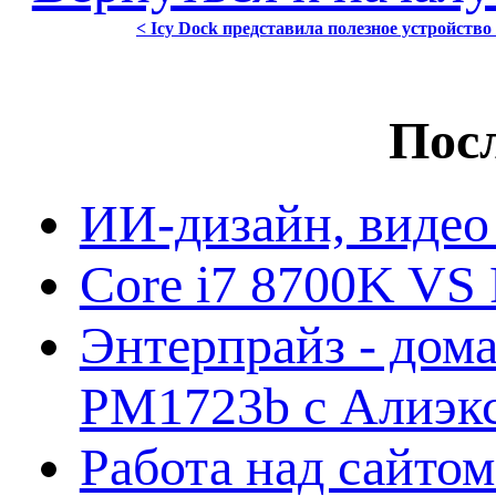
< Icy Dock представила полезное устройство 
Посл
ИИ-дизайн, видео
Core i7 8700K VS 
Энтерпрайз - дом
PM1723b с Алиэк
Работа над сайто