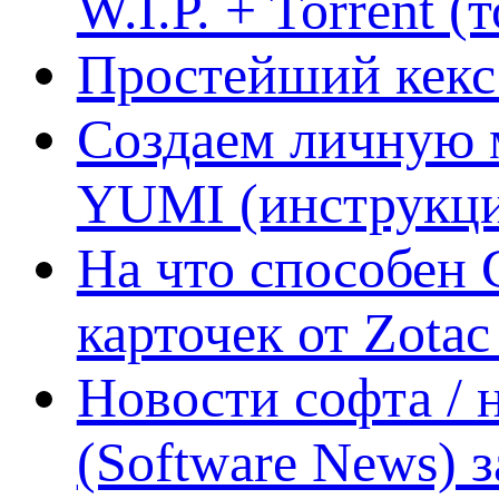
W.I.P. + Torrent (
Простейший кекс 
Создаем личную 
YUMI (инструкци
На что способен 
карточек от Zotac
Новости софта /
(Software News) з