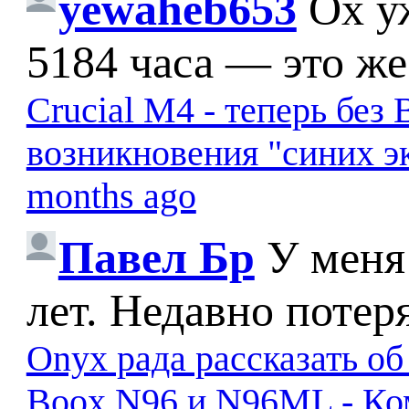
yewaheb653
Ох у
5184 часа — это же
Crucial M4 - теперь бе
возникновения "синих э
months ago
Павел Бр
У меня
лет. Недавно потер
Onyx рада рассказать о
Boox N96 и N96ML - К