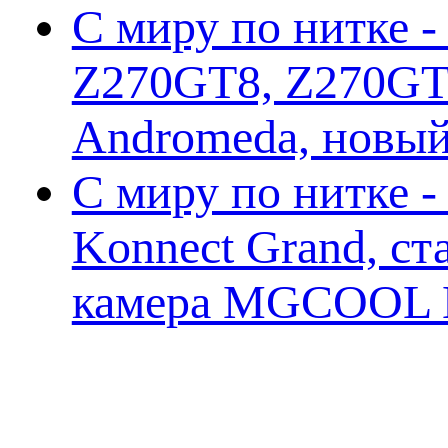
С миру по нитке -
Z270GT8, Z270GT6
Andromeda, новы
С миру по нитке 
Konnect Grand, ст
камера MGCOOL E