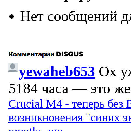
Нет сообщений д
yewaheb653
Ох у
5184 часа — это же
Crucial M4 - теперь бе
возникновения "синих э