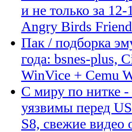
и не только за 12
Angry Birds Frien
Пак / подборка эм
года: bsnes-plus,
WinVice + Cemu W.I
С миру по нитке -
уязвимы перед US
S8, свежие видео