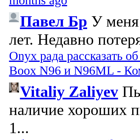
months ago
Павел Бр
У меня
лет. Недавно потер
Onyx рада рассказать о
Boox N96 и N96ML - К
Vitaliy Zaliyev
Пы
наличие хороших п
1...