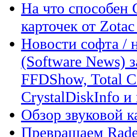
На что способен 
карточек от Zotac
Новости софта /
(Software News) з
FFDShow, Total 
CrystalDiskInfo и
Обзор звуковой 
Превращаем Rade