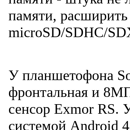
памяти, расширить
microSD/SDHC/SD
У планшетофона So
фронтальная и 8МП
сенсор Exmor RS. 
системой Android 4.