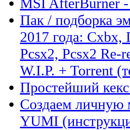
MSI AfterBurner 
Пак / подборка эм
2017 года: Cxbx,
Pcsx2, Pcsx2 Re-r
W.I.P. + Torrent (
Простейший кекс 
Создаем личную 
YUMI (инструкци