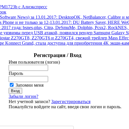
 PM1723b с Алиэкспресс
рок
ftware News) за 13.01.2017: DesktopOK, NetBalancer, Calibre и 
hone и не только за 12-13.01.2017: DU Battery Saver, HERE WeGo
 2017 года: bsnes-plus, Citra, DeSmuMe, Dolphin, Pcsx2, RockNES, 
ake уязвимы перед USB атакой, появился рендер Samsung Galaxy 
Biostar Z270GT8, Z270GT6 и Z270GT4, свежий трейлер Mass Eff
pe Konnect Grand, стала доступна для приобретения 4K экшн-к
Регистрация / Вход
Имя пользователя (логин)
Пароль
Запомни меня
Забыли логин?
Нет учетной записи?
Зарегистрироваться
Пожалуйста войдите на сайт, введя свои логин и пароль.