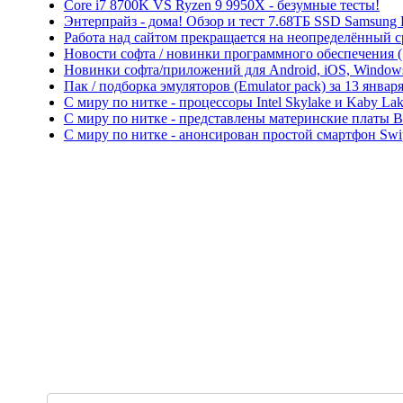
Core i7 8700K VS Ryzen 9 9950X - безумные тесты!
Энтерпрайз - дома! Обзор и тест 7.68ТБ SSD Samsung
Работа над сайтом прекращается на неопределённый с
Новости софта / новинки программного обеспечения (So
Новинки софта/приложений для Android, iOS, Windows P
Пак / подборка эмуляторов (Emulator pack) за 13 января
С миру по нитке - процессоры Intel Skylake и Kaby L
С миру по нитке - представлены материнские платы 
С миру по нитке - анонсирован простой смартфон Swi