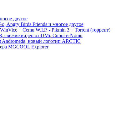
многое другое
, Angry Birds Friends и многое другое
WinVice + Cemu W.I.P. - Pikmin 3 + Torrent (торрент)
S8, свежие видео от UMi, Cubot и Nomu
ect Andromeda, новый логотип ARCTIC
амера MGCOOL Explorer