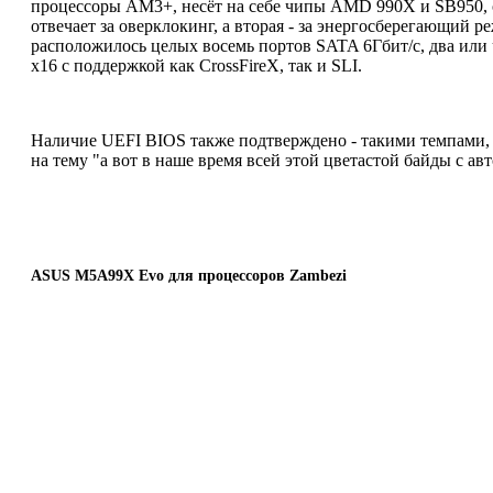
процессоры AM3+, несёт на себе чипы AMD 990X и SB950, 
отвечает за оверклокинг, а вторая - за энергосберегающий 
расположилось целых восемь портов SATA 6Гбит/с, два или ч
x16 с поддержкой как CrossFireX, так и SLI.
Наличие UEFI BIOS также подтверждено - такими темпами, в
на тему "а вот в наше время всей этой цветастой байды с ав
ASUS M5A99X Evo для процессоров Zambezi