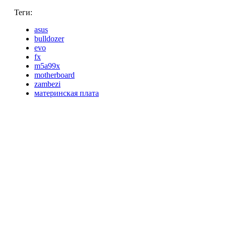
Теги:
asus
bulldozer
evo
fx
m5a99x
motherboard
zambezi
материнская плата