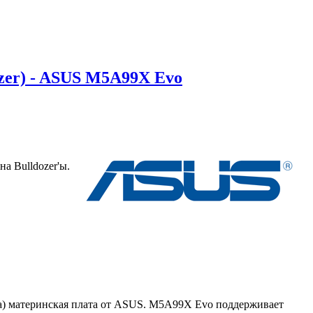
zer) - ASUS M5A99X Evo
а Bulldozer'ы.
ида) материнская плата от ASUS. M5A99X Evo поддерживает