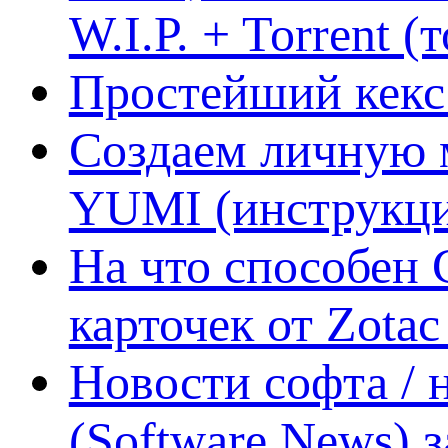
W.I.P. + Torrent (
Простейший кекс 
Создаем личную 
YUMI (инструкци
На что способен 
карточек от Zotac
Новости софта /
(Software News) з