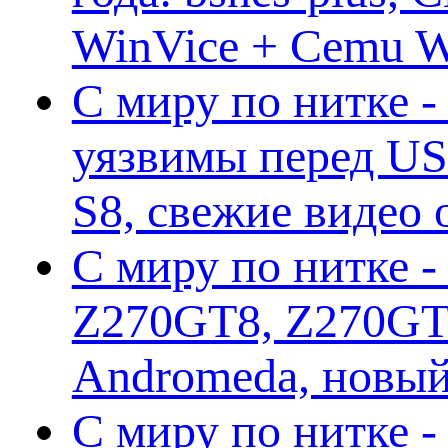
WinVice + Cemu W.I
С миру по нитке -
уязвимы перед US
S8, свежие видео
С миру по нитке -
Z270GT8, Z270GT6
Andromeda, новы
С миру по нитке 