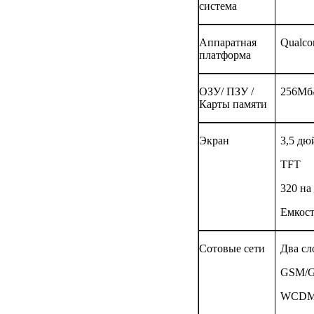
система
Аппаратная
Qualc
платформа
ОЗУ/ ПЗУ /
256
Мб
Карты памяти
Экран
3,5 дю
TFT
320 на
Емкос
Сотовые сети
Два сл
GSM/G
WCDMA