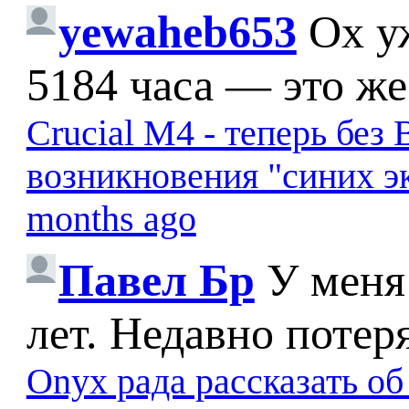
yewaheb653
Ох у
5184 часа — это же
Crucial M4 - теперь бе
возникновения "синих э
months ago
Павел Бр
У меня
лет. Недавно потер
Onyx рада рассказать о