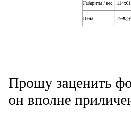
Габариты / вес
114
х
61
Цена
7
990
ру
Прошу заценить фот
он вполне приличе