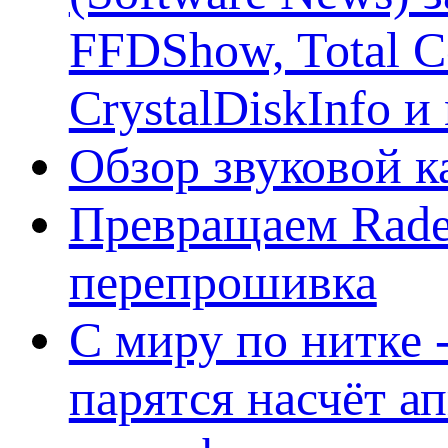
FFDShow, Total 
CrystalDiskInfo и
Обзор звуковой 
Превращаем Rade
перепрошивка
С миру по нитке -
парятся насчёт а