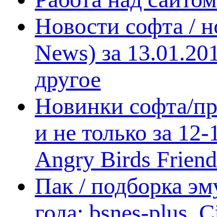
Новости софта / 
News) за 13.01.20
другое
Новинки софта/пр
и не только за 12
Angry Birds Frien
Пак / подборка эм
года: bsnes-plus,