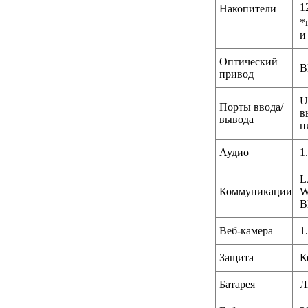
1
Накопители
*
и
Оптический
B
привод
U
Порты ввода/
в
вывода
п
Аудио
1
L
Коммуникации
W
B
Веб-камера
1
Защита
К
Батарея
Л