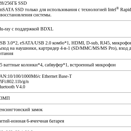
28/256ГБ SSD
®
mSATA SSD только для использования с технологией Intel
Rapid
 восстановления системы.
lu-ray с поддержкой BDXL
SB 3.0*2, eSATA/USB 2.0 комбо*1, HDMI, D-sub, RJ45, микрофо
ыход на наушники, картридер 4-в-1 (SD/MMC/MS/MS Pro), вход д
итания
.5 ваттные колонки*4, сабвуфер*1, встроенный микрофон
AN:10/100/1000Мб/с Ethernet Base-T
iFi:802.11b/g/n
luetooth V4.0
.3МП
енсингтонский замок
итий-ионная 6-ячеечная батарея