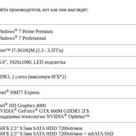
йта производителя, вот как они выглядят:
®
indows
7 Home Premium
®
indows
7 Professional
ore™ i7-3610QM (2.3 - 3.3ГГц)
5.6", 1920х1080, LED подсветка
DR3, 2 слота (максимум 8ГБ*2)
®
ntel
HM77 Express
®
tel
HD Graphics 4000
®
®
VIDIA
GeForce
GTX 660M GDDR5 2ГБ
®
оддержка технологии NVIDIA
Optimus™
50ГБ 2.5" 9.5мм SATA HDD 7200об/мин
50ГБ 2.5" 9.5мм SATA HDD 7200об/мин + mSATA SSD