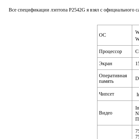
Все спецификации лэптопа P2542G я взял с официального са
W
ОС
W
Процессор
C
Экран
1
Оперативная
D
память
Чипсет
I
In
Видео
N
П
7
7