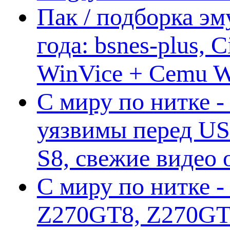
Пак / подборка эм
года: bsnes-plus,
WinVice + Cemu W.I
С миру по нитке -
уязвимы перед US
S8, свежие видео
С миру по нитке -
Z270GT8, Z270GT6