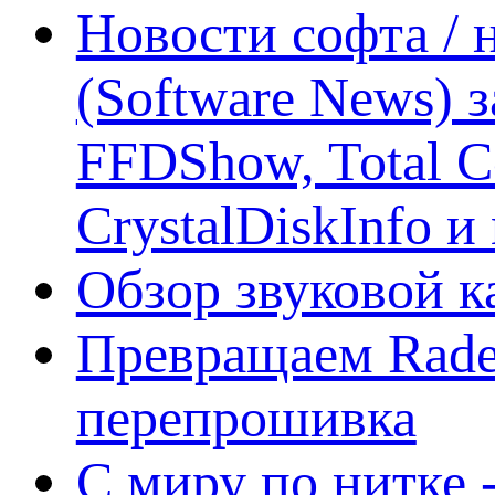
Новости софта /
(Software News) з
FFDShow, Total 
CrystalDiskInfo и
Обзор звуковой 
Превращаем Rade
перепрошивка
С миру по нитке -