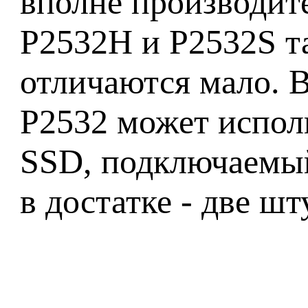
вполне производите
P2532H и P2532S та
отличаются мало. В
P2532 может исполь
SSD, подключаемый
в достатке - две шт