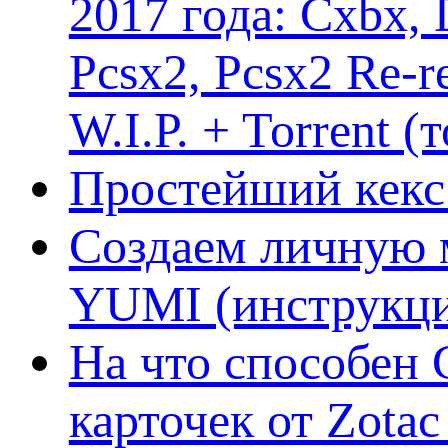
2017 года: Cxbx,
Pcsx2, Pcsx2 Re-r
W.I.P. + Torrent (
Простейший кекс 
Создаем личную 
YUMI (инструкци
На что способен 
карточек от Zotac