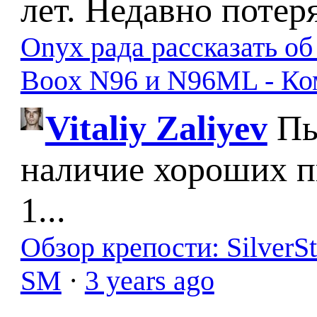
лет. Недавно потер
Onyx рада рассказать о
Boox N96 и N96ML - К
Vitaliy Zaliyev
Пы
наличие хороших п
1...
Обзор крепости: SilverS
SM
·
3 years ago