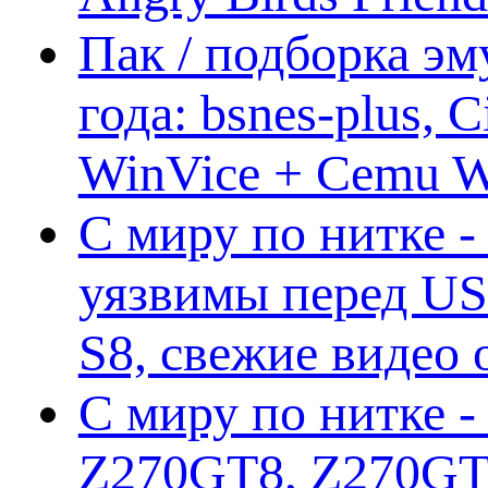
Пак / подборка эм
года: bsnes-plus,
WinVice + Cemu W.I
С миру по нитке -
уязвимы перед US
S8, свежие видео
С миру по нитке -
Z270GT8, Z270GT6