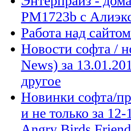
Энтерпрайз - дом
PM1723b с Алиэк
Работа над сайто
Новости софта / 
News) за 13.01.20
другое
Новинки софта/пр
и не только за 12
Angry Birds Frien