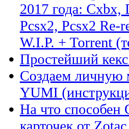
2017 года: Cxbx,
Pcsx2, Pcsx2 Re-r
W.I.P. + Torrent (
Простейший кекс 
Создаем личную 
YUMI (инструкци
На что способен 
карточек от Zotac