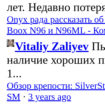
лет. Недавно потер
Onyx рада рассказать о
Boox N96 и N96ML - К
Vitaliy Zaliyev
Пы
наличие хороших п
1...
Обзор крепости: SilverS
SM
·
3 years ago