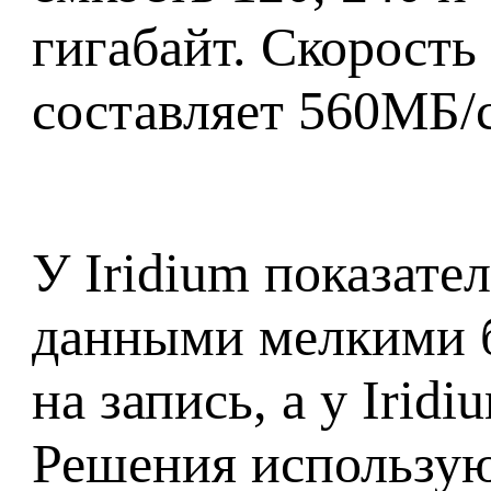
гигабайт. Скорость
составляет 560МБ/с
У Iridium показате
данными мелкими б
на запись, а у Irid
Решения использую