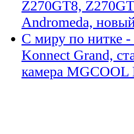
Z270GT8, Z270GT6
Andromeda, новы
С миру по нитке 
Konnect Grand, ст
камера MGCOOL E