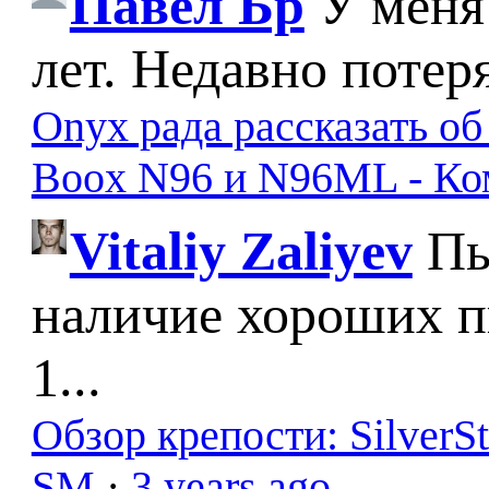
Павел Бр
У меня
лет. Недавно потер
Onyx рада рассказать о
Boox N96 и N96ML - К
Vitaliy Zaliyev
Пы
наличие хороших п
1...
Обзор крепости: SilverS
SM
·
3 years ago