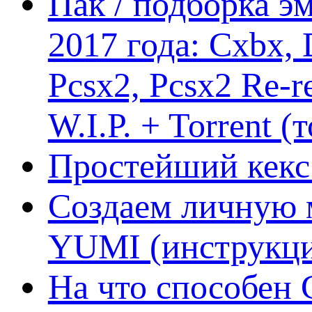
Пак / подборка эм
2017 года: Cxbx,
Pcsx2, Pcsx2 Re-r
W.I.P. + Torrent (
Простейший кекс 
Создаем личную 
YUMI (инструкци
На что способен 