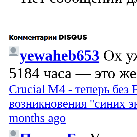
yewaheb653
Ох у
5184 часа — это же
Crucial M4 - теперь бе
возникновения "синих э
months ago