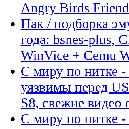
Angry Birds Frien
Пак / подборка эм
года: bsnes-plus,
WinVice + Cemu W.I
С миру по нитке -
уязвимы перед US
S8, свежие видео
С миру по нитке -