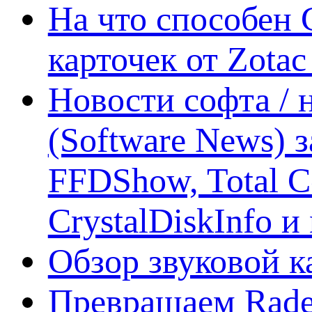
На что способен 
карточек от Zotac
Новости софта /
(Software News) з
FFDShow, Total 
CrystalDiskInfo и
Обзор звуковой 
Превращаем Rade