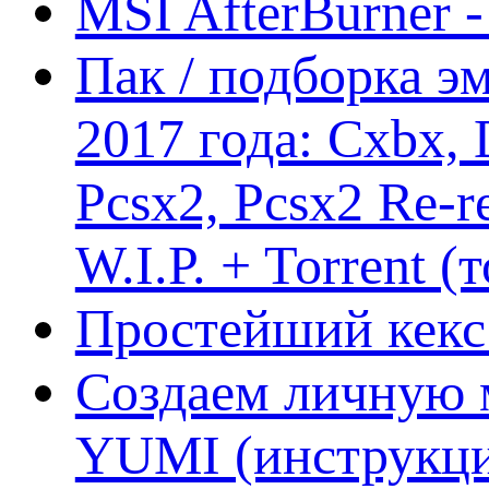
MSI AfterBurner 
Пак / подборка эм
2017 года: Cxbx,
Pcsx2, Pcsx2 Re-r
W.I.P. + Torrent (
Простейший кекс 
Создаем личную 
YUMI (инструкци