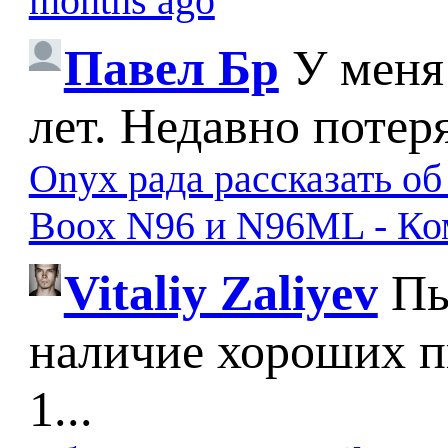
months ago
Павел Бр
У меня
лет. Недавно потер
Onyx рада рассказать о
Boox N96 и N96ML - К
Vitaliy Zaliyev
Пы
наличие хороших п
1...