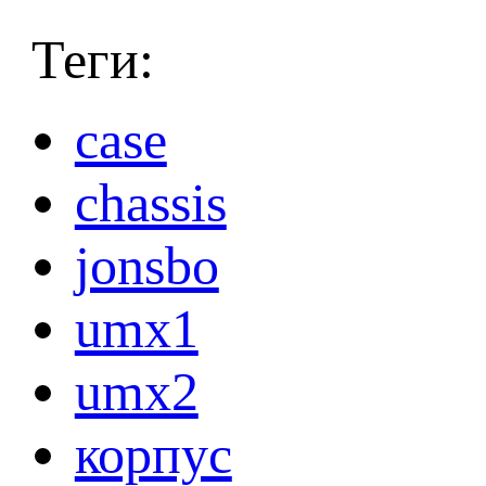
Теги:
case
chassis
jonsbo
umx1
umx2
корпус