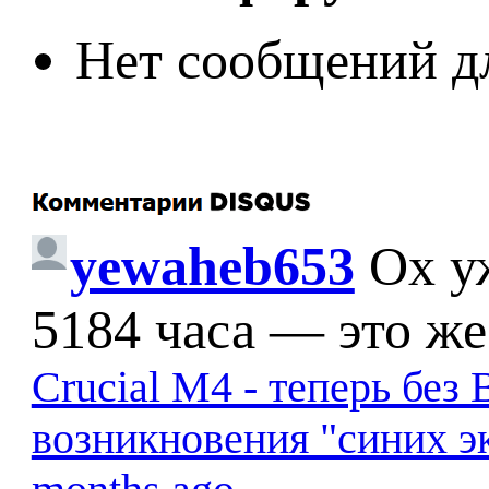
Нет сообщений д
yewaheb653
Ох у
5184 часа — это же
Crucial M4 - теперь бе
возникновения "синих э