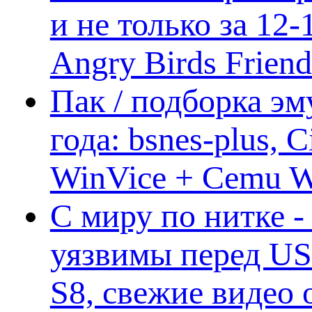
и не только за 12
Angry Birds Frien
Пак / подборка эм
года: bsnes-plus,
WinVice + Cemu W.I
С миру по нитке -
уязвимы перед US
S8, свежие видео