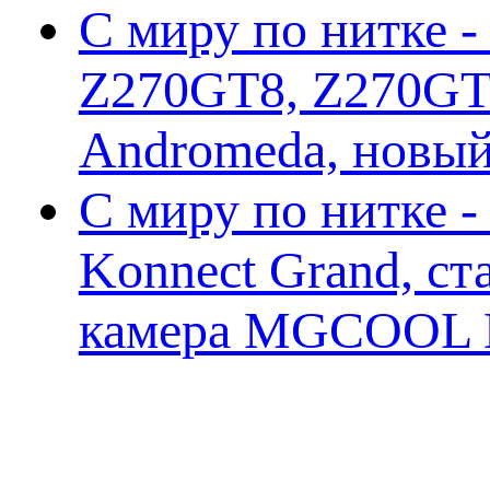
С миру по нитке -
Z270GT8, Z270GT6
Andromeda, новы
С миру по нитке 
Konnect Grand, ст
камера MGCOOL E