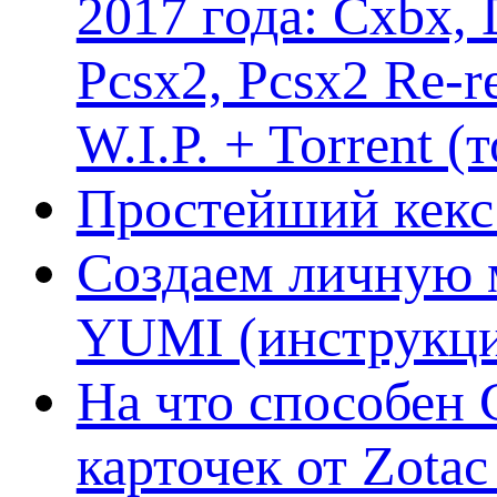
2017 года: Cxbx,
Pcsx2, Pcsx2 Re-r
W.I.P. + Torrent (
Простейший кекс 
Создаем личную 
YUMI (инструкци
На что способен 
карточек от Zotac