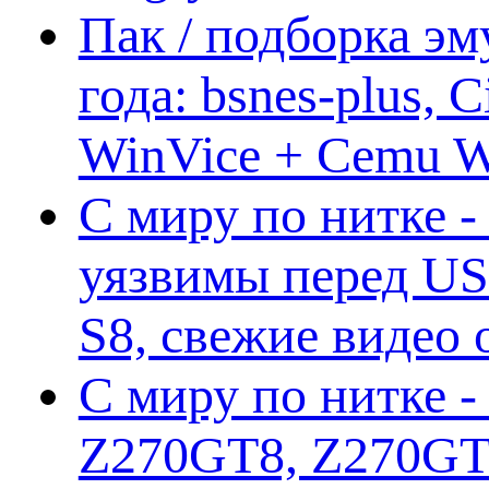
Пак / подборка эм
года: bsnes-plus,
WinVice + Cemu W.I
С миру по нитке -
уязвимы перед US
S8, свежие видео
С миру по нитке -
Z270GT8, Z270GT6