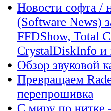
Новости софта /
(Software News) з
FFDShow, Total 
CrystalDiskInfo и
Обзор звуковой 
Превращаем Rade
перепрошивка
С миру по нитке -