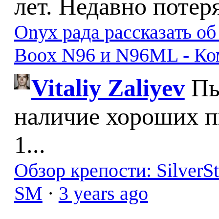
лет. Недавно потер
Onyx рада рассказать о
Boox N96 и N96ML - К
Vitaliy Zaliyev
Пы
наличие хороших п
1...
Обзор крепости: SilverS
SM
·
3 years ago