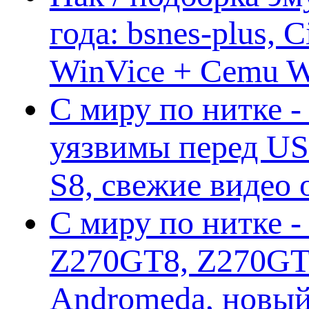
года: bsnes-plus,
WinVice + Cemu W.I
С миру по нитке -
уязвимы перед US
S8, свежие видео
С миру по нитке -
Z270GT8, Z270GT6
Andromeda, новы