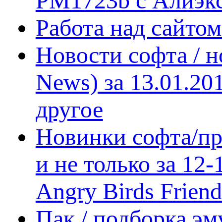
PM1723b с Алиэк
Работа над сайто
Новости софта / 
News) за 13.01.20
другое
Новинки софта/пр
и не только за 12
Angry Birds Frien
Пак / подборка эм