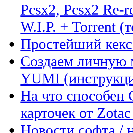
Pcsx2, Pcsx2 Re-r
W.I.P. + Torrent (
Простейший кекс 
Создаем личную 
YUMI (инструкци
На что способен 
карточек от Zotac
Новости софта /