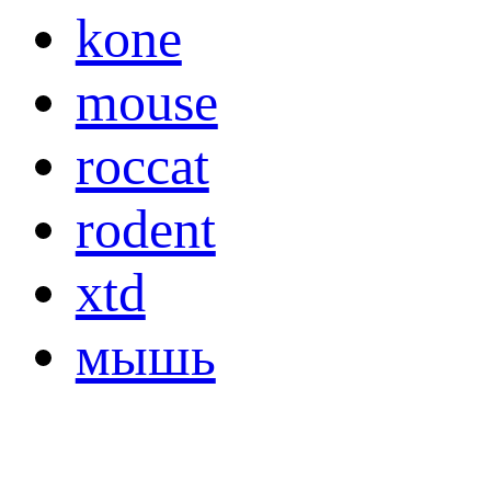
kone
mouse
roccat
rodent
xtd
мышь