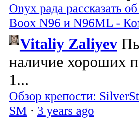
Onyx рада рассказать о
Boox N96 и N96ML - К
Vitaliy Zaliyev
Пы
наличие хороших п
1...
Обзор крепости: SilverS
SM
·
3 years ago