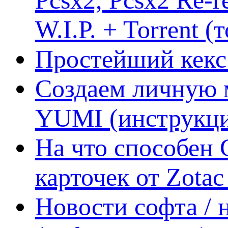
W.I.P. + Torrent (
Простейший кекс 
Создаем личную 
YUMI (инструкци
На что способен 
карточек от Zotac
Новости софта /