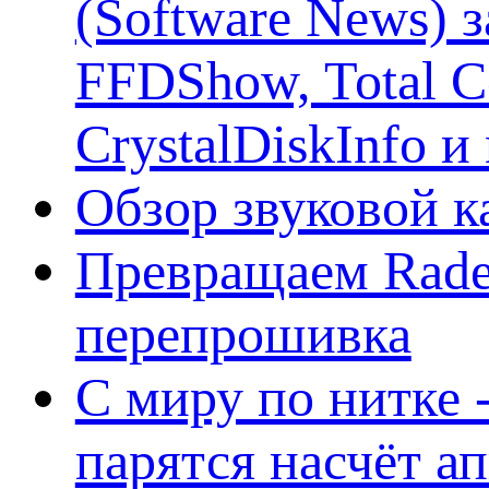
(Software News) з
FFDShow, Total 
CrystalDiskInfo и
Обзор звуковой 
Превращаем Rade
перепрошивка
С миру по нитке -
парятся насчёт а