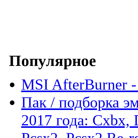
Популярное
MSI AfterBurner 
Пак / подборка эм
2017 года: Cxbx,
Pcsx2, Pcsx2 Re-r