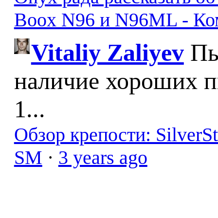
Boox N96 и N96ML - К
Vitaliy Zaliyev
Пы
наличие хороших п
1...
Обзор крепости: SilverS
SM
·
3 years ago