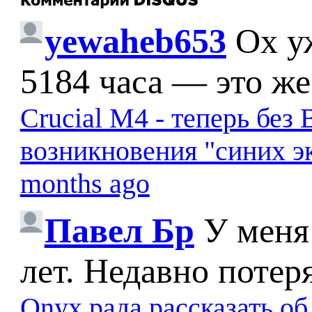
yewaheb653
Ох у
5184 часа — это же
Crucial M4 - теперь бе
возникновения "синих э
months ago
Павел Бр
У меня
лет. Недавно потер
Onyx рада рассказать о