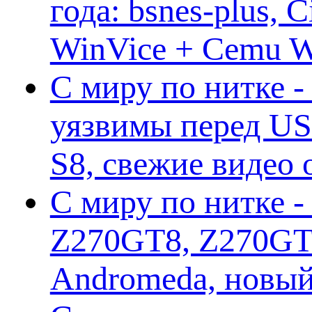
года: bsnes-plus,
WinVice + Cemu W.I
С миру по нитке -
уязвимы перед US
S8, свежие видео
С миру по нитке -
Z270GT8, Z270GT6
Andromeda, новы