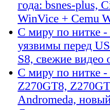
года: bsnes-plus,
WinVice + Cemu W.I
С миру по нитке -
уязвимы перед US
S8, свежие видео
С миру по нитке -
Z270GT8, Z270GT6
Andromeda, новы