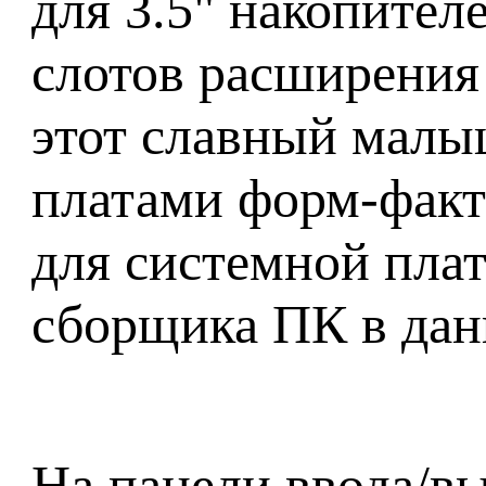
для 3.5" накопителе
слотов расширения 
этот славный малы
платами форм-факто
для системной пла
сборщика ПК в дан
На панели ввода/вы