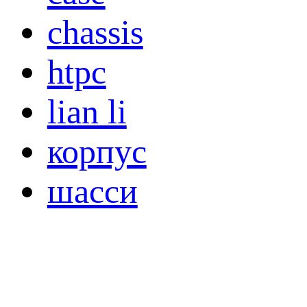
chassis
htpc
lian li
корпус
шасси