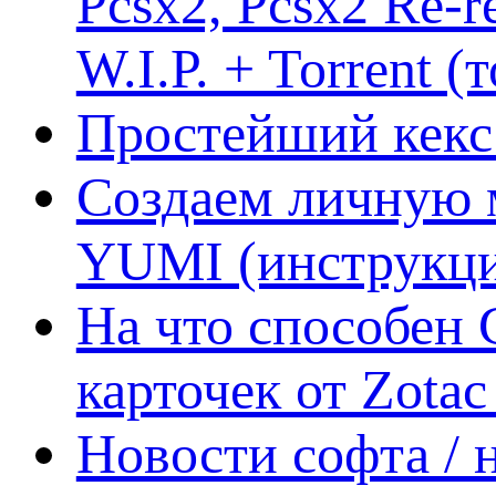
Pcsx2, Pcsx2 Re-r
W.I.P. + Torrent (
Простейший кекс 
Создаем личную 
YUMI (инструкци
На что способен 
карточек от Zotac
Новости софта /