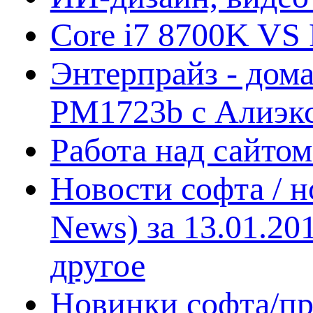
Core i7 8700K VS 
Энтерпрайз - дом
PM1723b с Алиэк
Работа над сайто
Новости софта / 
News) за 13.01.20
другое
Новинки софта/пр