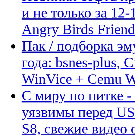
и не только за 12
Angry Birds Frien
Пак / подборка эм
года: bsnes-plus,
WinVice + Cemu W.I
С миру по нитке -
уязвимы перед US
S8, свежие видео