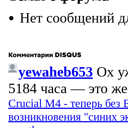
Нет сообщений д
yewaheb653
Ох у
5184 часа — это же
Crucial M4 - теперь бе
возникновения "синих э