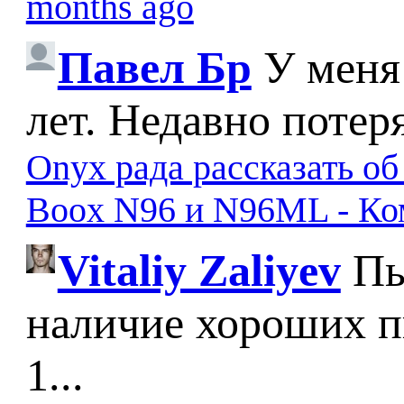
months ago
Павел Бр
У меня
лет. Недавно потер
Onyx рада рассказать о
Boox N96 и N96ML - К
Vitaliy Zaliyev
Пы
наличие хороших п
1...