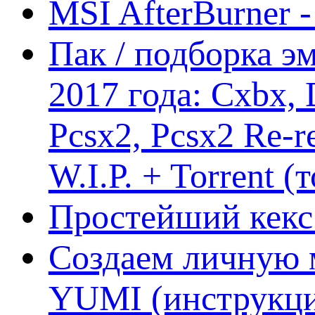
MSI AfterBurner 
Пак / подборка эм
2017 года: Cxbx,
Pcsx2, Pcsx2 Re-r
W.I.P. + Torrent (
Простейший кекс 
Создаем личную 
YUMI (инструкци