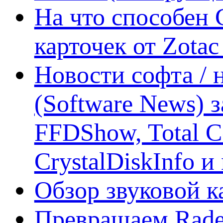
На что способен 
карточек от Zotac
Новости софта /
(Software News) з
FFDShow, Total 
CrystalDiskInfo и
Обзор звуковой 
Превращаем Rade