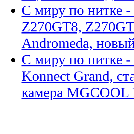
С миру по нитке -
Z270GT8, Z270GT6
Andromeda, новы
С миру по нитке 
Konnect Grand, ст
камера MGCOOL E