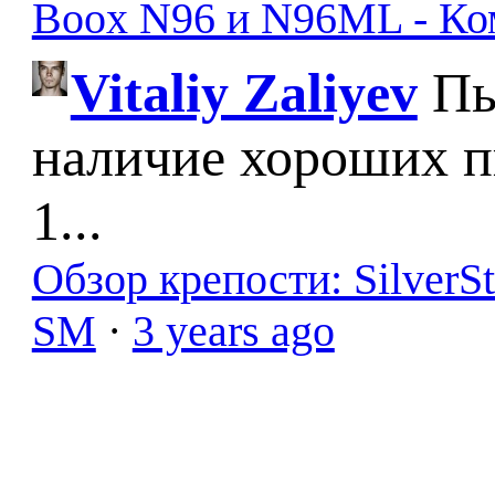
Boox N96 и N96ML - К
Vitaliy Zaliyev
Пы
наличие хороших п
1...
Обзор крепости: SilverS
SM
·
3 years ago