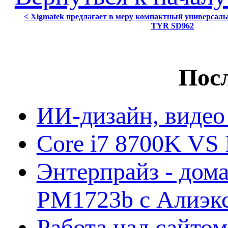
< Xigmatek предлагает в меру компактный универсал
TYR SD962
Посл
ИИ-дизайн, видео
Core i7 8700K VS 
Энтерпрайз - дом
PM1723b с Алиэк
Работа над сайто