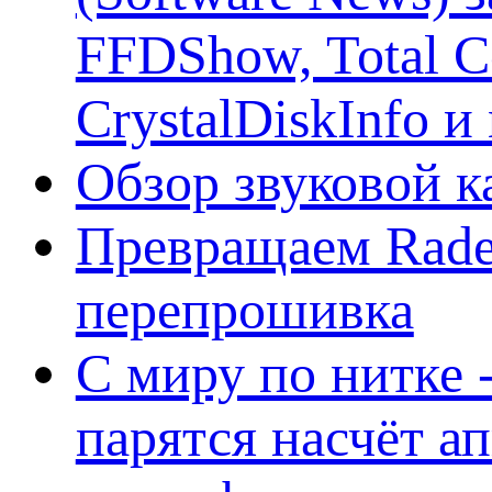
FFDShow, Total 
CrystalDiskInfo и
Обзор звуковой 
Превращаем Rade
перепрошивка
С миру по нитке -
парятся насчёт а