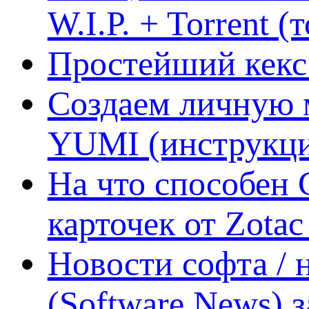
W.I.P. + Torrent (
Простейший кекс 
Создаем личную 
YUMI (инструкци
На что способен 
карточек от Zotac
Новости софта /
(Software News) з