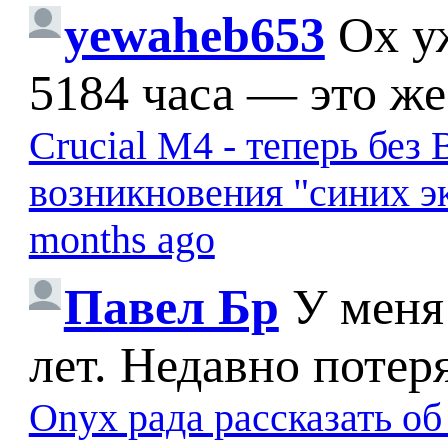
yewaheb653
Ох у
5184 часа — это же
Crucial M4 - теперь бе
возникновения "синих э
months ago
Павел Бр
У меня
лет. Недавно потер
Onyx рада рассказать о