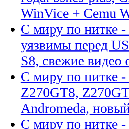
WinVice + Cemu W.I
С миру по нитке -
уязвимы перед US
S8, свежие видео
С миру по нитке -
Z270GT8, Z270GT6
Andromeda, новы
С миру по нитке 