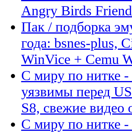
Angry Birds Frien
Пак / подборка эм
года: bsnes-plus,
WinVice + Cemu W.I
С миру по нитке -
уязвимы перед US
S8, свежие видео
С миру по нитке -