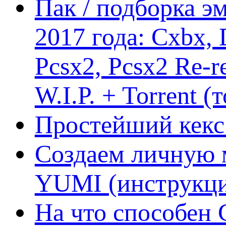
Пак / подборка эм
2017 года: Cxbx,
Pcsx2, Pcsx2 Re-r
W.I.P. + Torrent (
Простейший кекс 
Создаем личную 
YUMI (инструкци
На что способен 