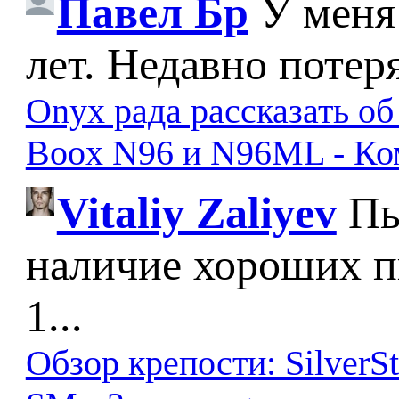
Павел Бр
У меня
лет. Недавно потер
Onyx рада рассказать о
Boox N96 и N96ML - К
Vitaliy Zaliyev
Пы
наличие хороших п
1...
Обзор крепости: SilverS