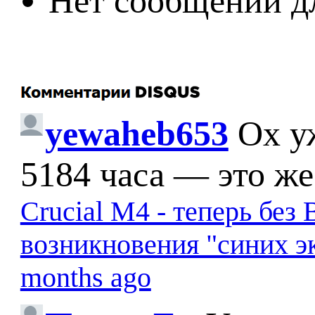
Нет сообщений д
yewaheb653
Ох у
5184 часа — это же
Crucial M4 - теперь бе
возникновения "синих э
months ago