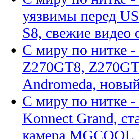
уязвимы перед US
S8, свежие видео
С миру по нитке -
Z270GT8, Z270GT6
Andromeda, новы
С миру по нитке 
Konnect Grand, ст
камера MGCOOL E