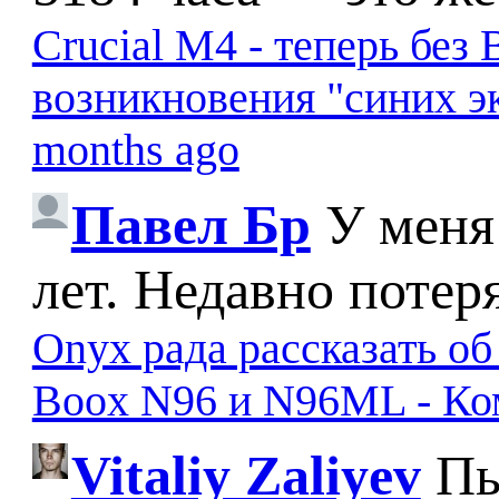
Crucial M4 - теперь бе
возникновения "синих э
months ago
Павел Бр
У меня
лет. Недавно потер
Onyx рада рассказать о
Boox N96 и N96ML - К
Vitaliy Zaliyev
Пы