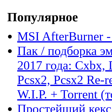
Популярное
MSI AfterBurner 
Пак / подборка эм
2017 года: Cxbx,
Pcsx2, Pcsx2 Re-r
W.I.P. + Torrent (
Простейший кекс 