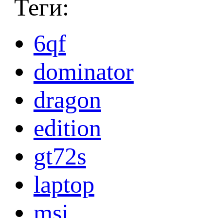
Теги:
6qf
dominator
dragon
edition
gt72s
laptop
msi