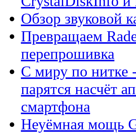
CrystalDiskInfo и
Обзор звуковой 
Превращаем Rade
перепрошивка
С миру по нитке -
парятся насчёт а
смартфона
Неуёмная мощь Ge