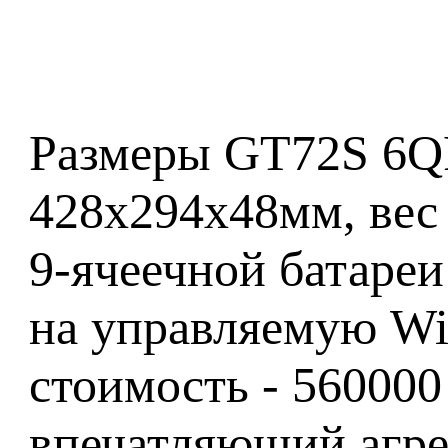
Размеры GT72S 6QF
428x294x48мм, вес 
9-ячеечной батареи
на управляемую Win
стоимость - 560000
впечатляющий агрег