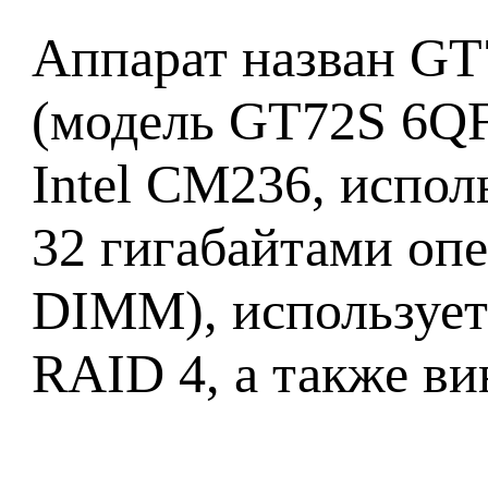
Аппарат назван GT7
(модель GT72S 6QF
Intel CM236, испол
32 гигабайтами оп
DIMM), использует
RAID 4, а также ви