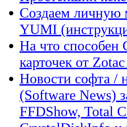
Создаем личную 
YUMI (инструкци
На что способен 
карточек от Zotac
Новости софта /
(Software News) з
FFDShow, Total 