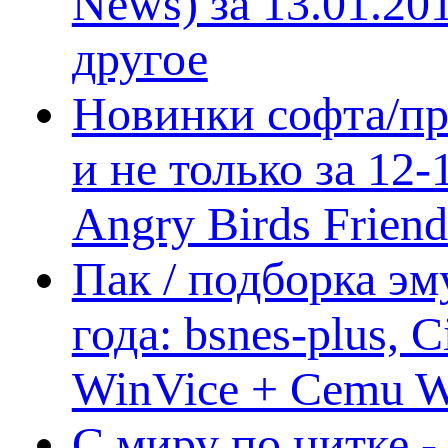
News) за 13.01.20
другое
Новинки софта/пр
и не только за 12
Angry Birds Frien
Пак / подборка эм
года: bsnes-plus,
WinVice + Cemu W.I
С миру по нитке -