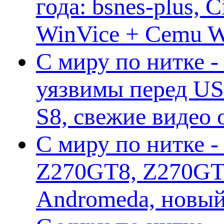
года: bsnes-plus,
WinVice + Cemu W.I
С миру по нитке -
уязвимы перед US
S8, свежие видео
С миру по нитке -
Z270GT8, Z270GT6
Andromeda, новы