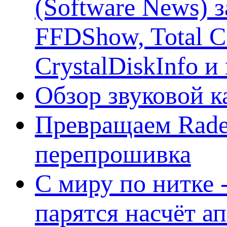
(Software News) з
FFDShow, Total 
CrystalDiskInfo и
Обзор звуковой 
Превращаем Rade
перепрошивка
С миру по нитке -
парятся насчёт а