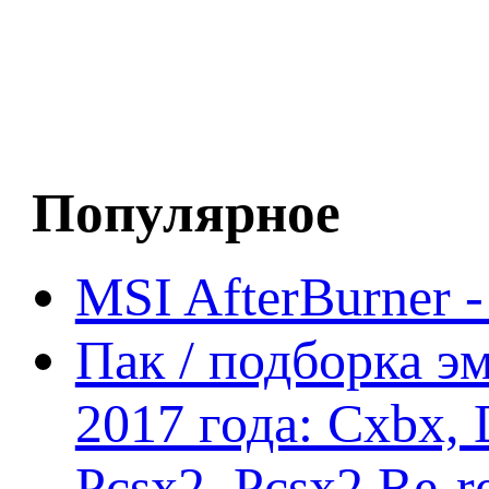
Популярное
MSI AfterBurner 
Пак / подборка эм
2017 года: Cxbx,
Pcsx2, Pcsx2 Re-r