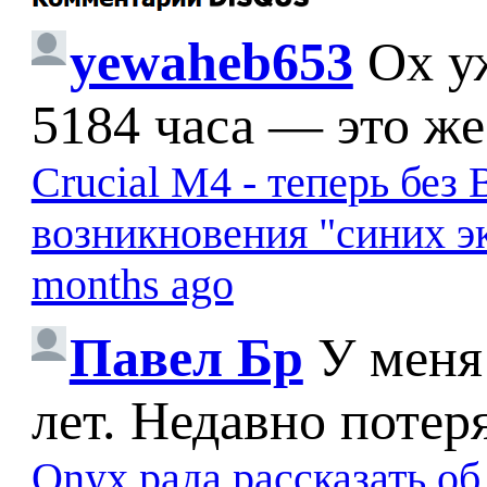
yewaheb653
Ох у
5184 часа — это же
Crucial M4 - теперь бе
возникновения "синих э
months ago
Павел Бр
У меня
лет. Недавно потер
Onyx рада рассказать о