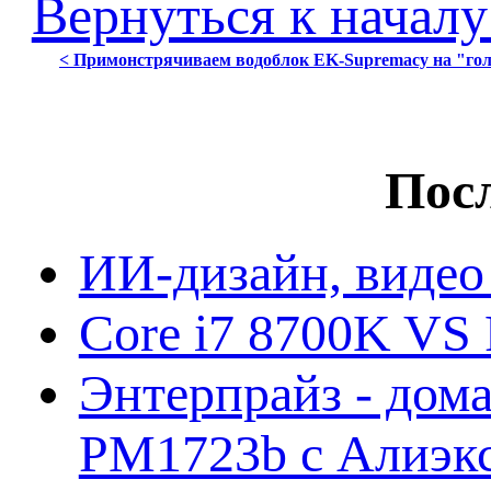
Вернуться к началу
< Примонстрячиваем водоблок EK-Supremacy на "го
Посл
ИИ-дизайн, видео
Core i7 8700K VS 
Энтерпрайз - дом
PM1723b с Алиэк