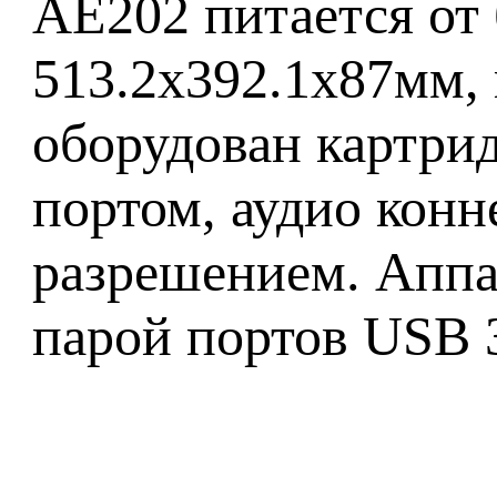
AE202 питается от 
513.2x392.1x87мм, 
оборудован картри
портом, аудио конн
разрешением. Аппар
парой портов USB 3