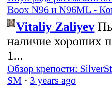
Boox N96 и N96ML - К
Vitaliy Zaliyev
Пы
наличие хороших п
1...
Обзор крепости: SilverS
SM
·
3 years ago