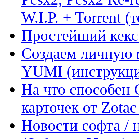
W.I.P. + Torrent (
Простейший кекс 
Создаем личную 
YUMI (инструкци
На что способен 
карточек от Zotac
Новости софта /