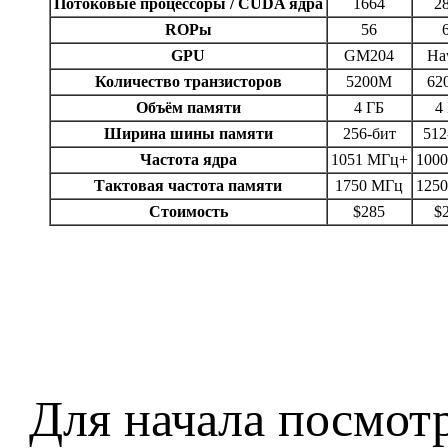
Потоковые процессоры / CUDA ядра
1664
2
ROPы
56
GPU
GM204
Ha
Количество транзисторов
5200M
62
Объём памяти
4 ГБ
4
Ширина шины памяти
256-бит
512
Частота ядра
1051 МГц+
100
Тактовая частота памяти
1750 МГц
125
Стоимость
$285
$
Для начала посмот