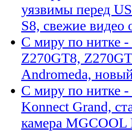
уязвимы перед US
S8, свежие видео
С миру по нитке -
Z270GT8, Z270GT6
Andromeda, новы
С миру по нитке 
Konnect Grand, ст
камера MGCOOL E