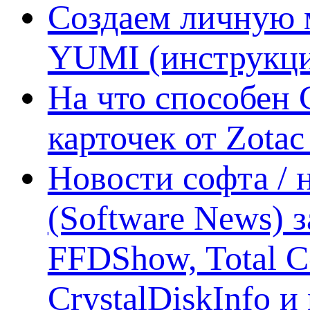
Создаем личную 
YUMI (инструкци
На что способен 
карточек от Zotac
Новости софта /
(Software News) з
FFDShow, Total 
CrystalDiskInfo и