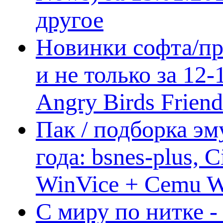
другое
Новинки софта/пр
и не только за 12
Angry Birds Frien
Пак / подборка эм
года: bsnes-plus,
WinVice + Cemu W.I
С миру по нитке -