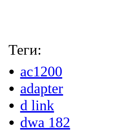
Теги:
ac1200
adapter
d link
dwa 182