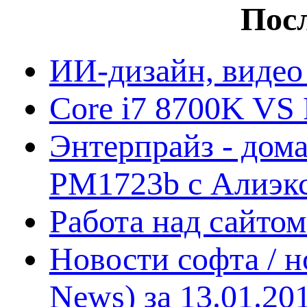
Посл
ИИ-дизайн, видео
Core i7 8700K VS 
Энтерпрайз - дом
PM1723b с Алиэк
Работа над сайто
Новости софта / 
News) за 13.01.20