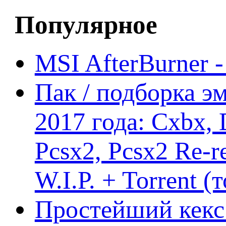
Популярное
MSI AfterBurner 
Пак / подборка эм
2017 года: Cxbx,
Pcsx2, Pcsx2 Re-r
W.I.P. + Torrent (
Простейший кекс 