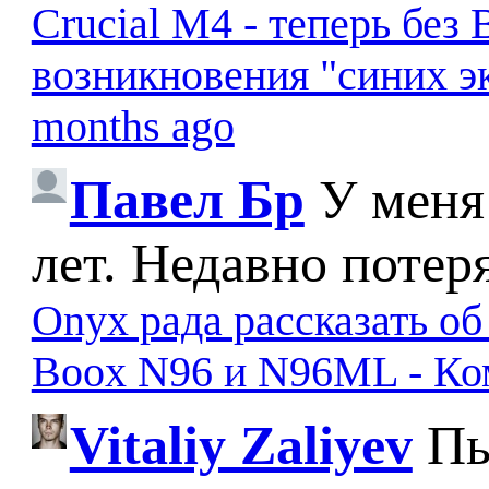
Crucial M4 - теперь бе
возникновения "синих э
months ago
Павел Бр
У меня
лет. Недавно потер
Onyx рада рассказать о
Boox N96 и N96ML - К
Vitaliy Zaliyev
Пы