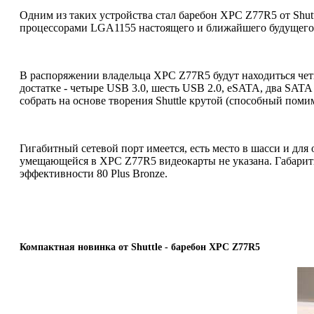
Одним из таких устройства стал баребон XPC Z77R5 от Shut
процессорами LGA1155 настоящего и ближайшего будущего (
В распоряжении владельца XPC Z77R5 будут находиться четыр
достатке - четыре USB 3.0, шесть USB 2.0, eSATA, два SATA
собрать на основе творения Shuttle крутой (способный пом
Гигабитный сетевой порт имеется, есть место в шасси и для
умещающейся в XPC Z77R5 видеокарты не указана. Габариты
эффективности 80 Plus Bronze.
Компактная новинка от Shuttle - баребон XPC Z77R5