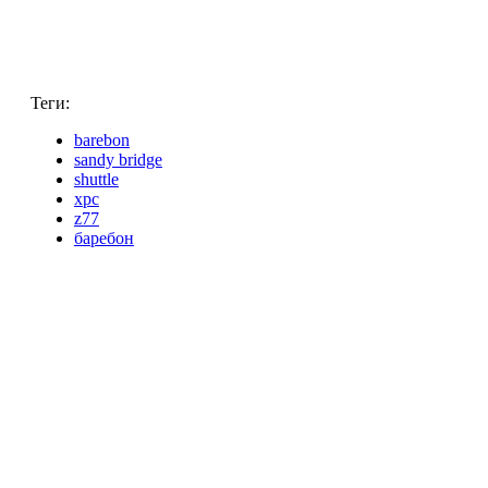
Теги:
barebon
sandy bridge
shuttle
xpc
z77
баребон