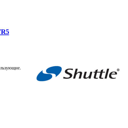
7R5
ользующие.