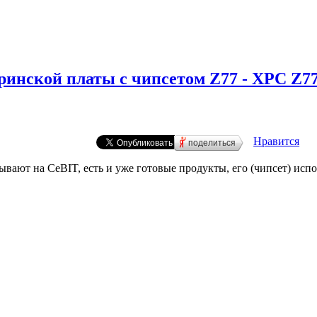
теринской платы с чипсетом Z77 - XPC Z7
Нравится
поделиться
ывают на CeBIT, есть и уже готовые продукты, его (чипсет) исп