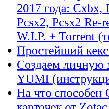
2017 года: Cxbx,
Pcsx2, Pcsx2 Re-r
W.I.P. + Torrent (
Простейший кекс 
Создаем личную 
YUMI (инструкци
На что способен 
карточек от Zotac