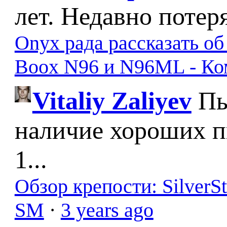
лет. Недавно потер
Onyx рада рассказать о
Boox N96 и N96ML - К
Vitaliy Zaliyev
Пы
наличие хороших п
1...
Обзор крепости: SilverS
SM
·
3 years ago