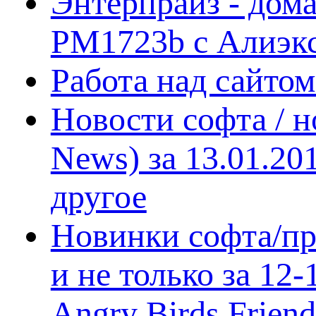
Энтерпрайз - дом
PM1723b с Алиэк
Работа над сайто
Новости софта / 
News) за 13.01.20
другое
Новинки софта/пр
и не только за 12
Angry Birds Frien