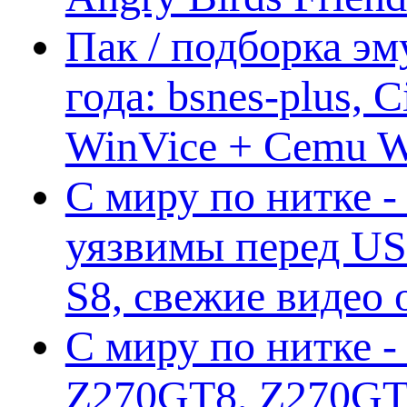
Пак / подборка эм
года: bsnes-plus,
WinVice + Cemu W.I
С миру по нитке -
уязвимы перед US
S8, свежие видео
С миру по нитке -
Z270GT8, Z270GT6