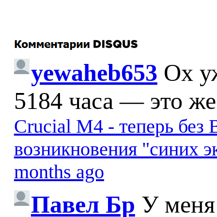
yewaheb653
Ох у
5184 часа — это же
Crucial M4 - теперь бе
возникновения "синих э
months ago
Павел Бр
У меня