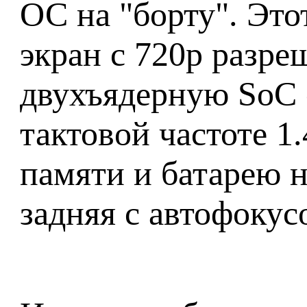
ОС на "борту". Эт
экран с 720p разре
двухъядерную SoC 
тактовой частоте 1
памяти и батарею 
задняя с автофоку