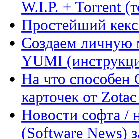
W.I.P. + Torrent (
Простейший кекс 
Создаем личную 
YUMI (инструкци
На что способен 
карточек от Zotac
Новости софта /
(Software News) з