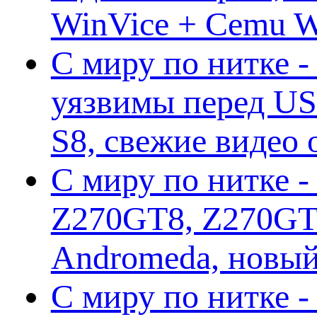
WinVice + Cemu W.I
С миру по нитке -
уязвимы перед US
S8, свежие видео
С миру по нитке -
Z270GT8, Z270GT6
Andromeda, новы
С миру по нитке 