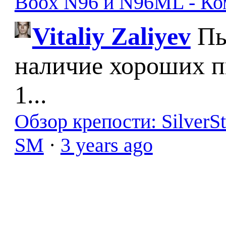
Boox N96 и N96ML - К
Vitaliy Zaliyev
Пы
наличие хороших п
1...
Обзор крепости: SilverS
SM
·
3 years ago