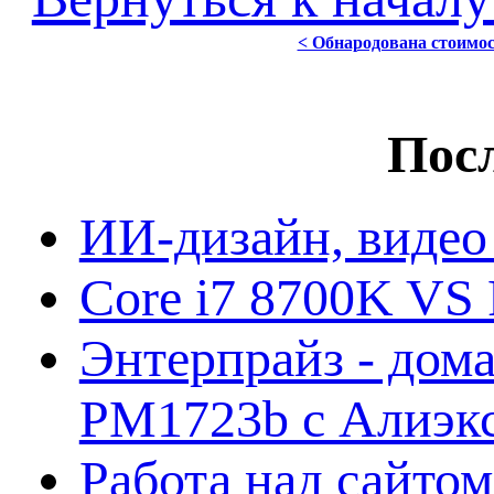
< Обнародована стоимос
Посл
ИИ-дизайн, видео
Core i7 8700K VS 
Энтерпрайз - дом
PM1723b с Алиэк
Работа над сайто