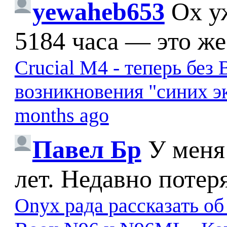
yewaheb653
Ох у
5184 часа — это же
Crucial M4 - теперь бе
возникновения "синих э
months ago
Павел Бр
У меня
лет. Недавно потер
Onyx рада рассказать о