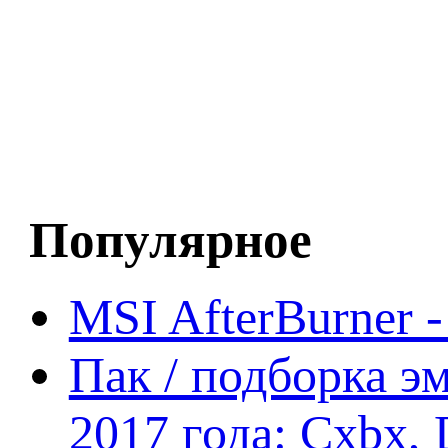
Популярное
MSI AfterBurner 
Пак / подборка эм
2017 года: Cxbx,