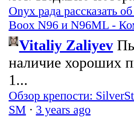
Onyx рада рассказать о
Boox N96 и N96ML - К
Vitaliy Zaliyev
Пы
наличие хороших п
1...
Обзор крепости: SilverS
SM
·
3 years ago