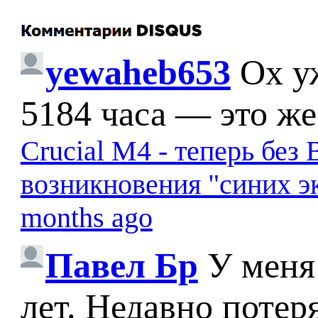
yewaheb653
Ох у
5184 часа — это же
Crucial M4 - теперь бе
возникновения "синих э
months ago
Павел Бр
У меня
лет. Недавно потер