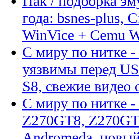
Пак / подборка эм
года: bsnes-plus,
WinVice + Cemu W.I
С миру по нитке -
уязвимы перед US
S8, свежие видео
С миру по нитке -
Z270GT8, Z270GT6
Andromeda, новы