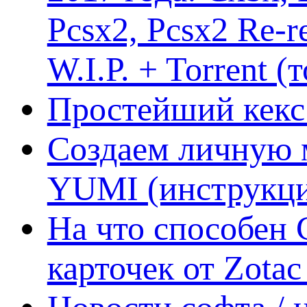
Pcsx2, Pcsx2 Re-r
W.I.P. + Torrent (
Простейший кекс 
Создаем личную 
YUMI (инструкци
На что способен 
карточек от Zotac