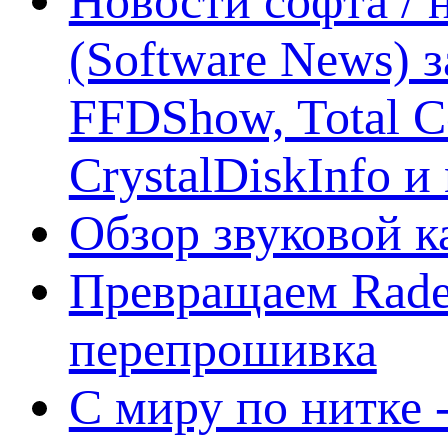
Новости софта /
(Software News) з
FFDShow, Total 
CrystalDiskInfo и
Обзор звуковой 
Превращаем Rade
перепрошивка
С миру по нитке -