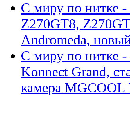
С миру по нитке -
Z270GT8, Z270GT6
Andromeda, новы
С миру по нитке 
Konnect Grand, ст
камера MGCOOL E