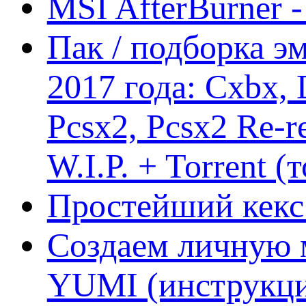
MSI AfterBurner 
Пак / подборка эм
2017 года: Cxbx,
Pcsx2, Pcsx2 Re-r
W.I.P. + Torrent (
Простейший кекс 
Создаем личную 
YUMI (инструкци