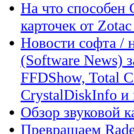
На что способен 
карточек от Zotac
Новости софта /
(Software News) з
FFDShow, Total 
CrystalDiskInfo и
Обзор звуковой 
Превращаем Rade