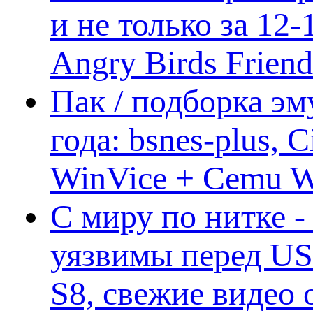
и не только за 12
Angry Birds Frien
Пак / подборка эм
года: bsnes-plus,
WinVice + Cemu W.I
С миру по нитке -
уязвимы перед US
S8, свежие видео