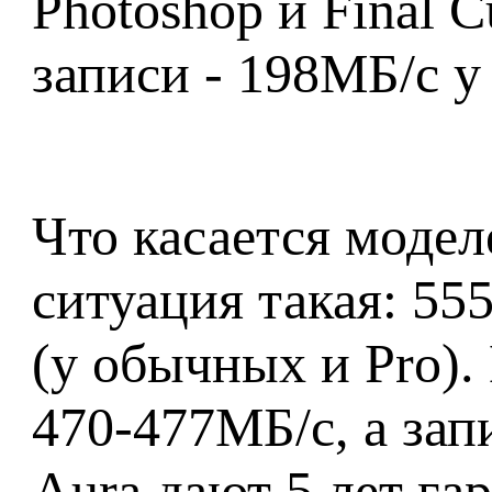
Photoshop и Final C
записи - 198МБ/с у
Что касается модел
ситуация такая: 55
(у обычных и Pro). 
470-477МБ/с, а зап
Aura дают 5 лет гар