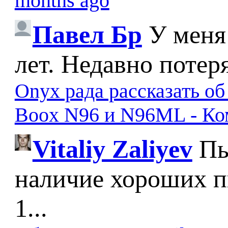
months ago
Павел Бр
У меня
лет. Недавно потер
Onyx рада рассказать о
Boox N96 и N96ML - К
Vitaliy Zaliyev
Пы
наличие хороших п
1...