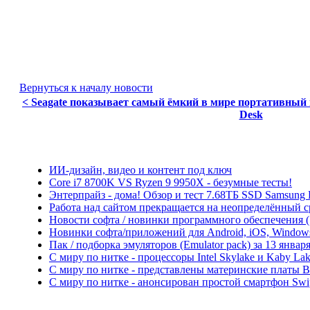
Вернуться к началу новости
< Seagate показывает самый ёмкий в мире портативный 
Desk
ИИ-дизайн, видео и контент под ключ
Core i7 8700K VS Ryzen 9 9950X - безумные тесты!
Энтерпрайз - дома! Обзор и тест 7.68ТБ SSD Samsung
Работа над сайтом прекращается на неопределённый с
Новости софта / новинки программного обеспечения (So
Новинки софта/приложений для Android, iOS, Windows P
Пак / подборка эмуляторов (Emulator pack) за 13 января
С миру по нитке - процессоры Intel Skylake и Kaby L
С миру по нитке - представлены материнские платы 
С миру по нитке - анонсирован простой смартфон Swi