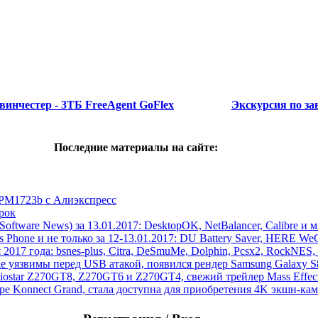
винчестер - 3ТБ FreeAgent GoFlex
Экскурсия по за
Последние материалы на сайте:
 PM1723b с Алиэкспресс
рок
ftware News) за 13.01.2017: DesktopOK, NetBalancer, Calibre и 
hone и не только за 12-13.01.2017: DU Battery Saver, HERE WeGo
 2017 года: bsnes-plus, Citra, DeSmuMe, Dolphin, Pcsx2, RockNES, 
ake уязвимы перед USB атакой, появился рендер Samsung Galaxy 
Biostar Z270GT8, Z270GT6 и Z270GT4, свежий трейлер Mass Eff
pe Konnect Grand, стала доступна для приобретения 4K экшн-к