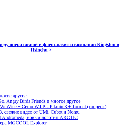
воду оперативной и флеш-памяти компании Kingston в
Hsinchu >
многое другое
, Angry Birds Friends и многое другое
WinVice + Cemu W.I.P. - Pikmin 3 + Torrent (торрент)
S8, свежие видео от UMi, Cubot и Nomu
ect Andromeda, новый логотип ARCTIC
амера MGCOOL Explorer