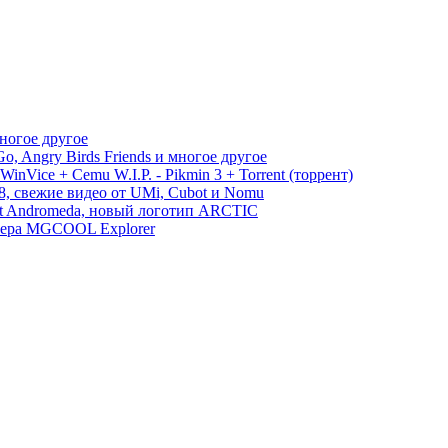
многое другое
, Angry Birds Friends и многое другое
WinVice + Cemu W.I.P. - Pikmin 3 + Torrent (торрент)
S8, свежие видео от UMi, Cubot и Nomu
ect Andromeda, новый логотип ARCTIC
амера MGCOOL Explorer