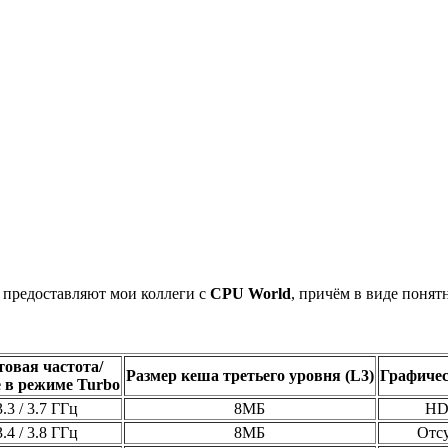
 предоставляют мои коллеги с
CPU World
, причём в виде понят
товая частота/
Размер кеша третьего уровня (L3)
Графичес
е в режиме Turbo
3.3 / 3.7 ГГц
8МБ
HD
3.4 / 3.8 ГГц
8МБ
Отсу