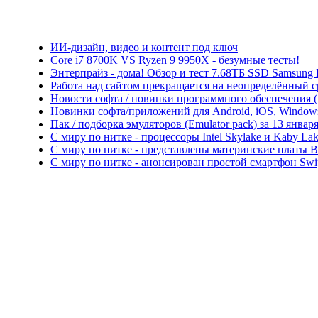
ИИ-дизайн, видео и контент под ключ
Core i7 8700K VS Ryzen 9 9950X - безумные тесты!
Энтерпрайз - дома! Обзор и тест 7.68ТБ SSD Samsung
Работа над сайтом прекращается на неопределённый с
Новости софта / новинки программного обеспечения (So
Новинки софта/приложений для Android, iOS, Windows P
Пак / подборка эмуляторов (Emulator pack) за 13 января
С миру по нитке - процессоры Intel Skylake и Kaby L
С миру по нитке - представлены материнские платы 
С миру по нитке - анонсирован простой смартфон Swi