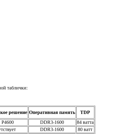
ной таблички:
кое решение
Оперативная память
TDP
 P4600
DDR3-1600
84 ватта
тствует
DDR3-1600
80 ватт