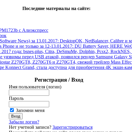
Последние материалы на сайте:
 PM1723b с Алиэкспресс
рок
ftware News) за 13.01.2017: DesktopOK, NetBalancer, Calibre и 
hone и не только за 12-13.01.2017: DU Battery Saver, HERE WeGo
 2017 года: bsnes-plus, Citra, DeSmuMe, Dolphin, Pcsx2, RockNES, 
ake уязвимы перед USB атакой, появился рендер Samsung Galaxy 
Biostar Z270GT8, Z270GT6 и Z270GT4, свежий трейлер Mass Eff
pe Konnect Grand, стала доступна для приобретения 4K экшн-к
Регистрация / Вход
Имя пользователя (логин)
Пароль
Запомни меня
Забыли логин?
Нет учетной записи?
Зарегистрироваться