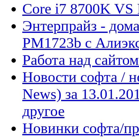
Core i7 8700K VS 
Энтерпрайз - дом
PM1723b с Алиэк
Работа над сайто
Новости софта / 
News) за 13.01.20
другое
Новинки софта/пр