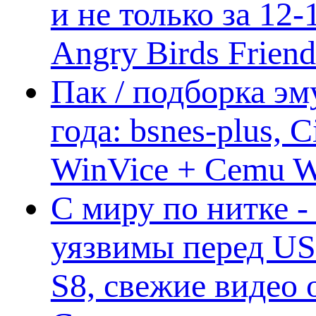
и не только за 12
Angry Birds Frien
Пак / подборка эм
года: bsnes-plus,
WinVice + Cemu W.I
С миру по нитке -
уязвимы перед US
S8, свежие видео