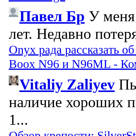
Павел Бр
У меня
лет. Недавно потер
Onyx рада рассказать о
Boox N96 и N96ML - К
Vitaliy Zaliyev
Пы
наличие хороших п
1...
Обзор крепости: SilverS