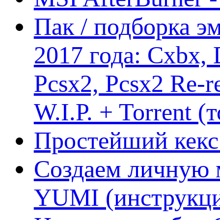
Пак / подборка эм
2017 года: Cxbx,
Pcsx2, Pcsx2 Re-r
W.I.P. + Torrent (
Простейший кекс 
Создаем личную 
YUMI (инструкци