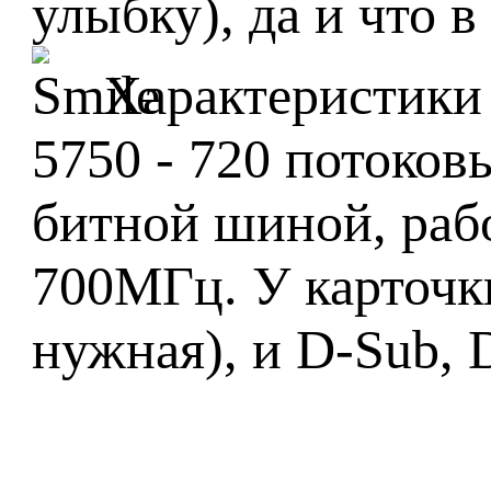
улыбку), да и что в
Характеристики 
5750 - 720 потоко
битной шиной, раб
700МГц. У карточки 
нужная), и D-Sub,