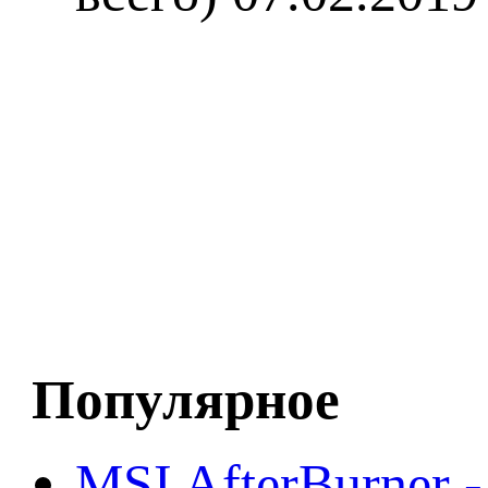
Популярное
MSI AfterBurner 