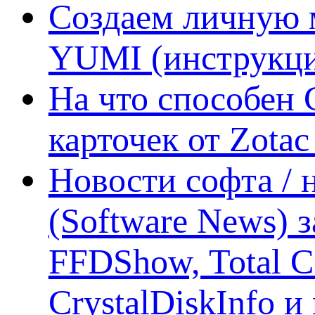
Создаем личную 
YUMI (инструкци
На что способен 
карточек от Zotac
Новости софта /
(Software News) з
FFDShow, Total 
CrystalDiskInfo и