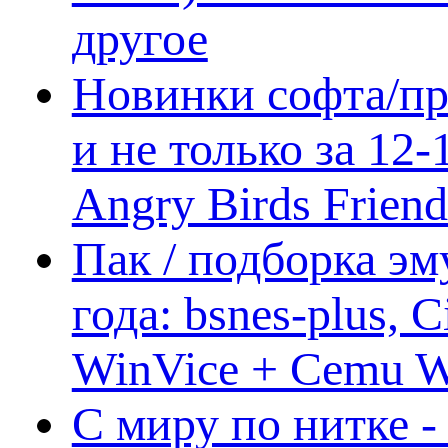
другое
Новинки софта/пр
и не только за 12
Angry Birds Frien
Пак / подборка эм
года: bsnes-plus,
WinVice + Cemu W.I
С миру по нитке -