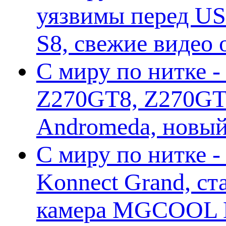
уязвимы перед US
S8, свежие видео
С миру по нитке -
Z270GT8, Z270GT6
Andromeda, новы
С миру по нитке 
Konnect Grand, ст
камера MGCOOL E