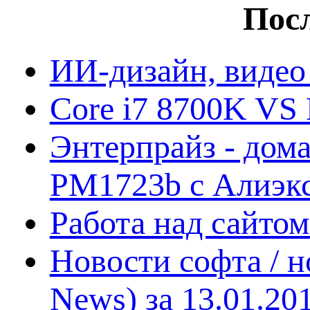
Посл
ИИ-дизайн, видео
Core i7 8700K VS 
Энтерпрайз - дом
PM1723b с Алиэк
Работа над сайто
Новости софта / 
News) за 13.01.20