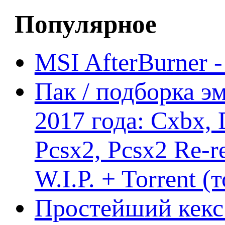
Популярное
MSI AfterBurner 
Пак / подборка эм
2017 года: Cxbx,
Pcsx2, Pcsx2 Re-r
W.I.P. + Torrent (
Простейший кекс 