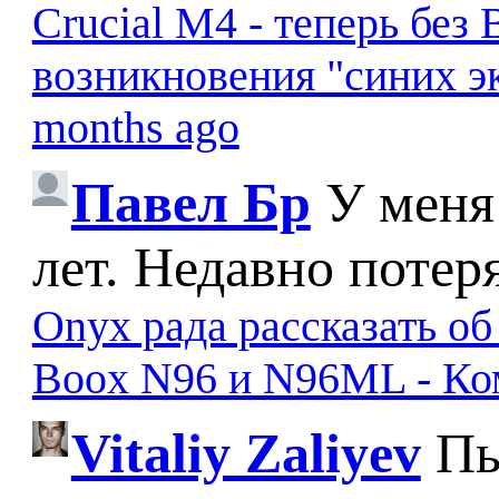
Crucial M4 - теперь бе
возникновения "синих э
months ago
Павел Бр
У меня
лет. Недавно потер
Onyx рада рассказать о
Boox N96 и N96ML - К
Vitaliy Zaliyev
Пы