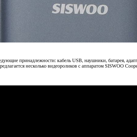
следующие принадлежности: кабель USB, наушники, батарея, ада
редлагается несколько видеороликов с аппаратом SISWOO Cooper