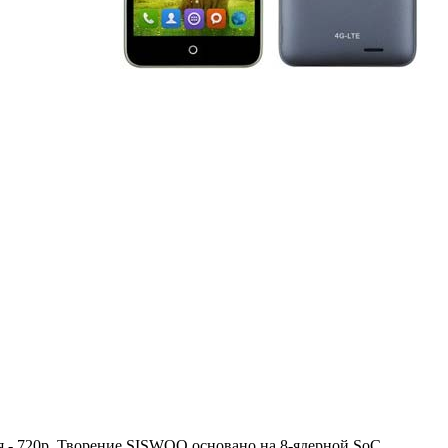
я - 720p. Творение SISWOO основано на 8-ядерной SoC