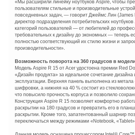
«Мы расширили линейку ноутбуков Aspire, чтобы пр
пользователям стильные и производительные устро
повседневных задач, — говорит Джеймс Лин (James 
директор подразделения потребительских ноутбуков 
категорий пользователей — от любителей до профес
требовательных к дизайну до экономных — теперь ест
полностью соответствующий их стилю жизни и запро
производительности».
Возможность поворота на 360 градусов в модели 
Модель Aspire R 15 от Acer удостоена премии Red Do
«Дизайн продукта» за идеальное сочетание дизайна 
эксплуатации. Верхняя панель выполнена из метала
шифровки, а нижняя на 40 % состоит из стекловолокн
что повысило прочность корпуса и позволило сохран
Конструкция Aspire R 15 позволяет комфортно работ
раскрытии на 180 градусов и превратить его в планш
раскрытии. Кроме того, запатентованный шарнир поз
переключаться между режимами «Notebook, «Tablet», 
Данная модель оснащена процессором Intel® Core™ 