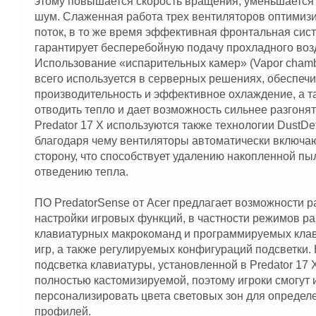
этому повышается скорость вращения, уменьшается
шум. Слаженная работа трех вентиляторов оптимиз
поток, в то же время эффективная фронтальная сис
гарантирует бесперебойную подачу прохладного возд
Использование «испарительных камер» (Vapor chamb
всего используется в серверных решениях, обеспеч
производительность и эффективное охлаждение, а т
отводить тепло и дает возможность сильнее разгоня
Predator 17 X используются также технологии DustDef
благодаря чему вентиляторы автоматически включа
сторону, что способствует удалению накопленной пы
отведению тепла.
ПО PredatorSense от Acer предлагает возможности 
настройки игровых функций, в частности режимов р
клавиатурных макрокоманд и программируемых кла
игр, а также регулируемых конфигураций подсветки. 
подсветка клавиатуры, установленной в Predator 17 
полностью кастомизируемой, поэтому игроки смогут 
персонализировать цвета световых зон для определ
профилей.