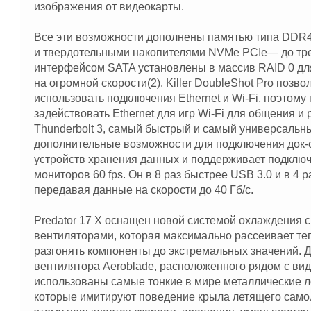
изображения от видеокарты.
Все эти возможности дополнены памятью типа DDR4
и твердотельными накопителями NVMe PCIe— до тре
интерфейсом SATA установлены в массив RAID 0 дл
на огромной скорости(2). Killer DoubleShot Pro позв
использовать подключения Ethernet и Wi-Fi, поэтому
задействовать Ethernet для игр Wi-Fi для общения и
Thunderbolt 3, самый быстрый и самый универсальны
дополнительные возможности для подключения док-с
устройств хранения данных и поддерживает подключ
мониторов 60 fps. Он в 8 раз быстрее USB 3.0 и в 4 
передавая данные на скорости до 40 Гб/с.
Predator 17 X оснащен новой системой охлаждения с
вентиляторами, которая максимально рассеивает те
разгонять компоненты до экстремальных значений. 
вентилятора Aeroblade, расположенного рядом с вид
использованы самые тонкие в мире металлические ло
которые имитируют поведение крыла летящего само