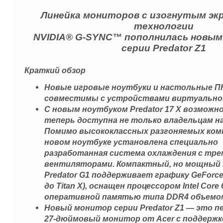
Линейка мониторов с изогнутым экр
технологии
NVIDIA® G-SYNC™ пополнилась новы
серии Predator Z1
Краткий обзор
Новые игровые ноутбуки и настольные ПК 
совместимы с устройствами виртуально
С новым ноутбуком Predator 17 X возможн
теперь доступна не только владельцам н
Помимо высококлассных разгоняемых ко
новом ноутбуке установлена специально
разработанная система охлаждения с тре
вентиляторами. Компактный, но мощный
Predator G1 поддерживает графику GeForc
до Titan X), оснащен процессором Intel Core
оперативной памятью типа DDR4 объемом 
Новый монитор серии Predator Z1 — это 
27-дюймовый монитор от Acer с поддержк