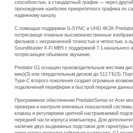
способностью, а стандартный трафик — через другой
прохождение наиболее приоритетного трафика по с
надежному каналу.
С помощью поддержки G-SYNC и UHD 4K2K Predator
потрясающе плавные высококачественные изображе
фильмов с несравненной точностью и четкостью, а ау
Soundblaster X-Fi MB5 с поддержкой 7.1-канального 
потрясающее объемное звучание.
Predator G1 оснащен производительным жестким диск
мин)(3) или твердотельным диском до 512 ГБ(3). Пор
Type-C второго поколения создает огромные возмож
подключений периферии и быстрой передачи данных
Программное обеспечение PredatorSense от Acer мо
проверки и контроля ключевых показателей системы,
клавиш и регулировки цветной настраиваемой подсве
передней части корпуса компьютера. Для дополните
наличие двух выдвижных подставок для гарнитуры п
компьютера позволит геймерам разместить G1 возле