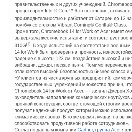
правительственных и других учреждений. Chromebook
процессором Intel® Core™ 6-го поколения, отличает
производительностью и работает от батареи до 12 ч
ноутбук со стеклом Vibrant Corning® Gorilla® Glass.
Кроме того, Chromebook 14 for Work от Acer имеет о
выдержала жесткие испытания и соответствует вое
(1)
810G
. В ходе испытаний на соответствие военны
14 for Work был проверен на прочность, износостойко
падение с высоты 122 см, воздействие высокой и ни
вибрации, дождя, песка и пыли. Помимо перечисленн
отличается высокой безопасностью бизнес-класса и
«У клиентов из числа крупных предприятий, коммерч
государственных учреждений множество причин, чт
Chromebook 14 for Work от Acer, — заявил Джерри Хо
руководитель направления коммерческих ноутбуков 
прочной конструкции, соответствующей строгим вое
получат надежный продукт, который можно использо
климатических зонах. В то же время лучшая на рынк
способствовать продуктивной работе сотрудников».
Согласно данным компании
Gartner
,
группа Acer
явля