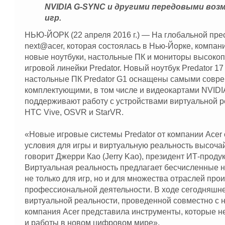
NVIDIA G-SYNC и другими передовыми воз
игр.
НЬЮ-ЙОРК (22 апреля 2016 г.) — На глобальной пр
next@acer, которая состоялась в Нью-Йорке, компан
новые ноутбуки, настольные ПК и мониторы высоко
игровой линейки Predator. Новый ноутбук Predator 1
настольные ПК Predator G1 оснащены самыми совр
комплектующими, в том числе и видеокартами NVIDIA
поддерживают работу с устройствами виртуальной ре
HTC Vive, OSVR и StarVR.
«Новые игровые системы Predator от компании Acer
условия для игры и виртуальную реальность высоча
говорит Джерри Као (Jerry Kao), президент ИТ-продук
Виртуальная реальность предлагает бесчисленные 
не только для игр, но и для множества отраслей про
профессиональной деятельности. В ходе сегодняшн
виртуальной реальности, проведенной совместно с
компания Acer представила инструменты, которые 
и работы в новом цифровом мире».