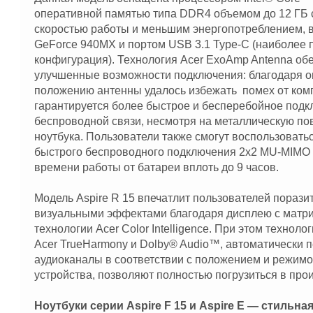
оперативной памятью типа DDR4 объемом до 12 ГБ 
скоростью работы и меньшим энергопотреблением, 
GeForce 940MX и портом USB 3.1 Type-C (наиболее 
конфигурация). Технология Acer ExoAmp Antenna об
улучшенные возможности подключения: благодаря 
положению антенны удалось избежать помех от ком
гарантируется более быстрое и бесперебойное подк
беспроводной связи, несмотря на металлическую по
ноутбука. Пользователи также смогут воспользоват
быстрого беспроводного подключения 2x2 MU-MIMO 
времени работы от батареи вплоть до 9 часов.
Модель Aspire R 15 впечатлит пользователей пораз
визуальными эффектами благодаря дисплею с матри
технологии Acer Color Intelligence. При этом технол
Acer TrueHarmony и Dolby® Audio™, автоматически
аудиоканалы в соответствии с положением и режим
устройства, позволяют полностью погрузиться в про
Ноутбуки серии Aspire F 15 и Aspire E — стильная