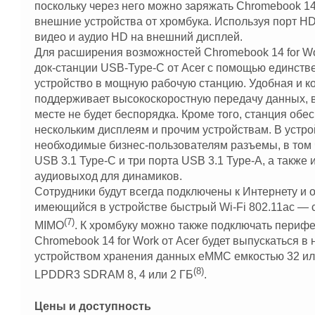
поскольку через него можно заряжать Chromebook 14 
внешние устройства от хромбука. Используя порт H
видео и аудио HD на внешний дисплей.
Для расширения возможностей Chromebook 14 for Wor
док-станции USB-Type-C от Acer с помощью единстве
устройство в мощную рабочую станцию. Удобная и к
поддерживает высокоскоростную передачу данных, в
месте не будет беспорядка. Кроме того, станция об
нескольким дисплеям и прочим устройствам. В устр
необходимые бизнес-пользователям разъемы, в том ч
USB 3.1 Type-C и три порта USB 3.1 Type-A, а также
аудиовыход для динамиков.
Сотрудники будут всегда подключены к Интернету и о
имеющийся в устройстве быстрый Wi-Fi 802.11ac — 
(7)
MIMO
. К хромбуку можно также подключать перифер
Chromebook 14 for Work от Acer будет выпускаться в 
устройством хранения данных eMMC емкостью 32 ил
(8)
LPDDR3 SDRAM 8, 4 или 2 ГБ
.
Цены и доступность