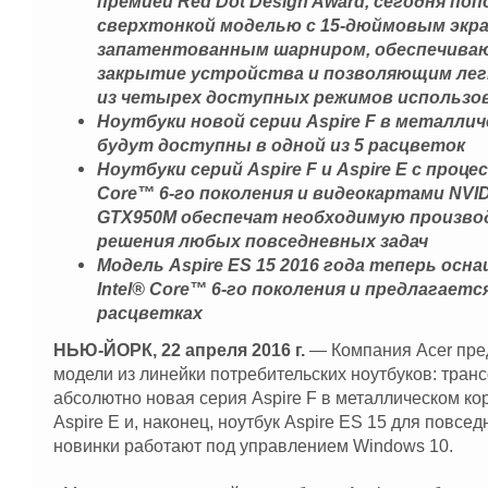
премией Red Dot Design Award, сегодня по
сверхтонкой моделью с 15-дюймовым экра
запатентованным шарниром, обеспечива
закрытие устройства и позволяющим лег
из четырех доступных режимов использо
Ноутбуки новой серии Aspire F в металлич
будут доступны в одной из 5 расцветок
Ноутбуки серий Aspire F и Aspire E с процес
Core™ 6-го поколения и видеокартами NVID
GTX950M обеспечат необходимую произво
решения любых повседневных задач
Модель Aspire ES 15 2016 года теперь осн
Intel® Core™ 6-го поколения и предлагаетс
расцветках
НЬЮ-ЙОРК, 22 апреля 2016 г.
— Компания Acer пре
модели из линейки потребительских ноутбуков: транс
абсолютно новая серия Aspire F в металлическом ко
Aspire E и, наконец, ноутбук Aspire ES 15 для повсе
новинки работают под управлением Windows 10.