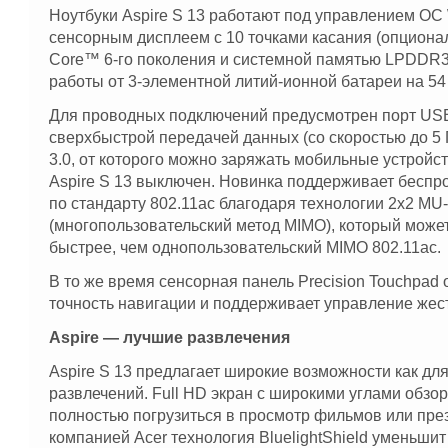
Ноутбуки Aspire S 13 работают под управлением ОС
сенсорным дисплеем с 10 точками касания (опционал
Core™ 6-го поколения и системной памятью LPDDR3
работы от 3-элементной литий-ионной батареи на 54 
Для проводных подключений предусмотрен порт USB
сверхбыстрой передачей данных (со скоростью до 5 Г
3.0, от которого можно заряжать мобильные устройст
Aspire S 13 выключен. Новинка поддерживает бесп
по стандарту 802.11ac благодаря технологии 2x2 M
(многопользовательский метод MIMO), который может
быстрее, чем однопользовательский MIMO 802.11ac.
В то же время сенсорная панель Precision Touchpad 
точность навигации и поддерживает управление жес
Aspire — лучшие развлечения
Aspire S 13 предлагает широкие возможности как для
развлечений. Full HD экран с широкими углами обзо
полностью погрузиться в просмотр фильмов или пре
компанией Acer технология BluelightShield уменьшит