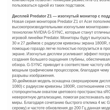
пользоваться одной из таких подставок.
Дисплей Predator Z1 — изогнутый монитор с по
Новая серия мониторов Predator Z1 от Acer пополня
высокопроизводительными изогнутыми мониторами 
технологии NVIDIA G-SYNC, которые станут отличн
игровой линейки Predator. Мониторы будут выпускать
30 и 27 дюймов с радиусом кривизны экрана 1800R, 
помощью гораздо легче полностью погрузиться в пр
экране. Изогнутые дисплеи усиливают эффект погруж
создания большего ощущения глубины, обеспечивая
обзора. G-SYNC приводит в соответствие частоту о
мощным графическим процессором, благодаря чему
разрывы изображения.
30-дюймовая модель оснащена сверхшироким диспл
1080) с радиусом кривизны 1800R, соотношением сто
стопроцентным охватом цветового пространства sRG
невероятную детализацию, помогая распознавать вр
миры. Благодаря сочетанию быстрого отклика 4 мс GT
серому) и частоте обновления до 200 Гц данная моде