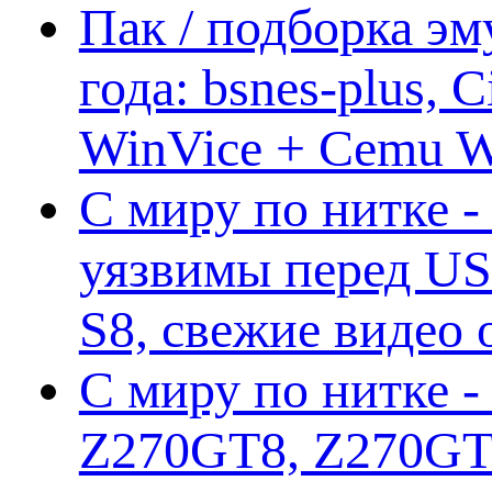
Пак / подборка эм
года: bsnes-plus,
WinVice + Cemu W.I
С миру по нитке -
уязвимы перед US
S8, свежие видео
С миру по нитке -
Z270GT8, Z270GT6