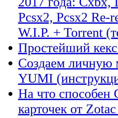
2017 года: Cxbx,
Pcsx2, Pcsx2 Re-r
W.I.P. + Torrent (
Простейший кекс 
Создаем личную 
YUMI (инструкци
На что способен 
карточек от Zotac