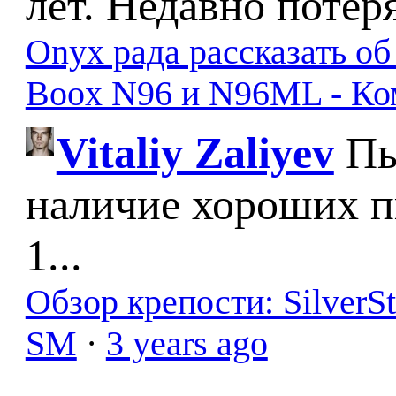
лет. Недавно потер
Onyx рада рассказать о
Boox N96 и N96ML - К
Vitaliy Zaliyev
Пы
наличие хороших п
1...
Обзор крепости: SilverS
SM
·
3 years ago