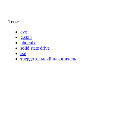
Теги:
evo
g.skill
phoenix
solid state drive
ssd
твердотельный накопитель