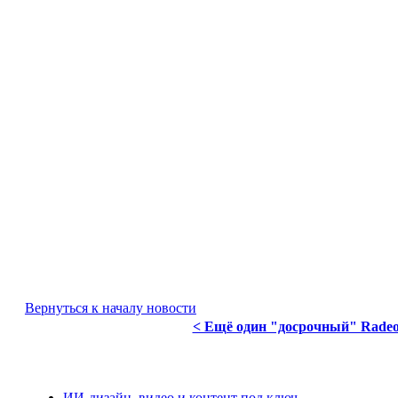
Вернуться к началу новости
< Ещё один "досрочный" Radeon
ИИ-дизайн, видео и контент под ключ