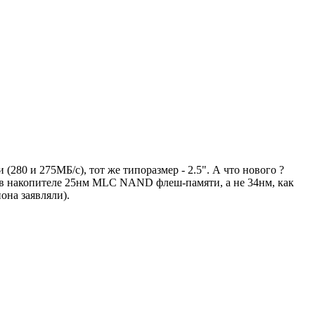
280 и 275МБ/с), тот же типоразмер - 2.5". А что нового ?
ия в накопителе 25нм MLC NAND флеш-памяти, а не 34нм, как
она заявляли).