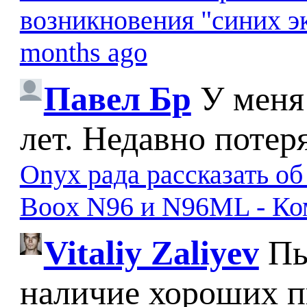
возникновения "синих э
months ago
Павел Бр
У меня
лет. Недавно потер
Onyx рада рассказать о
Boox N96 и N96ML - К
Vitaliy Zaliyev
Пы
наличие хороших п