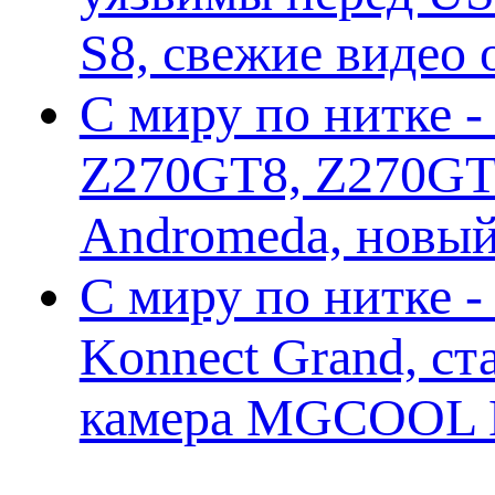
S8, свежие видео
С миру по нитке -
Z270GT8, Z270GT6
Andromeda, новы
С миру по нитке 
Konnect Grand, ст
камера MGCOOL E