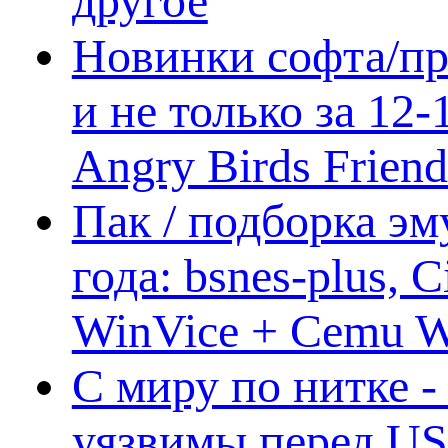
другое
Новинки софта/пр
и не только за 12
Angry Birds Frien
Пак / подборка эм
года: bsnes-plus,
WinVice + Cemu W.I
С миру по нитке -
уязвимы перед US