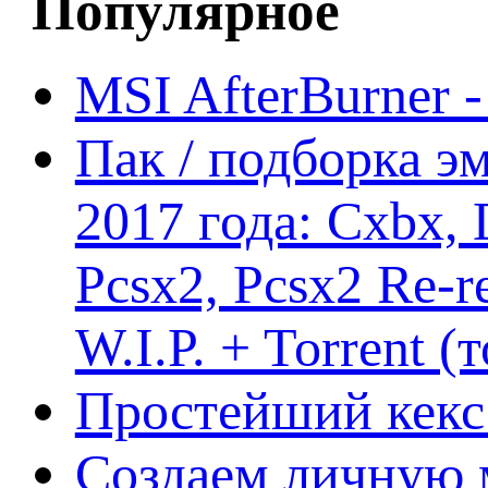
Популярное
MSI AfterBurner 
Пак / подборка эм
2017 года: Cxbx,
Pcsx2, Pcsx2 Re-r
W.I.P. + Torrent (
Простейший кекс 
Создаем личную 