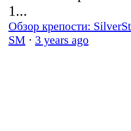
1...
Обзор крепости: SilverS
SM
·
3 years ago