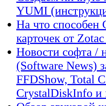
YUMI (инструкци
На что способен 
карточек от Zotac
Новости софта /
(Software News) з
FFDShow, Total 
CrystalDiskInfo и