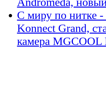
Andromeda, новы
С миру по нитке 
Konnect Grand, ст
камера MGCOOL E