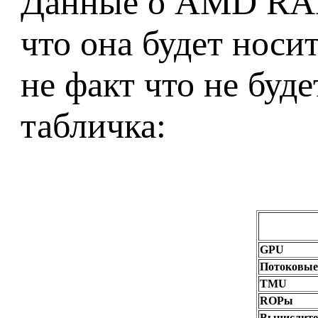
Данные о AMD RAD
что она будет нос
не факт что не буд
табличка:
GPU
Потоковые
TMU
ROPы
Вычислите