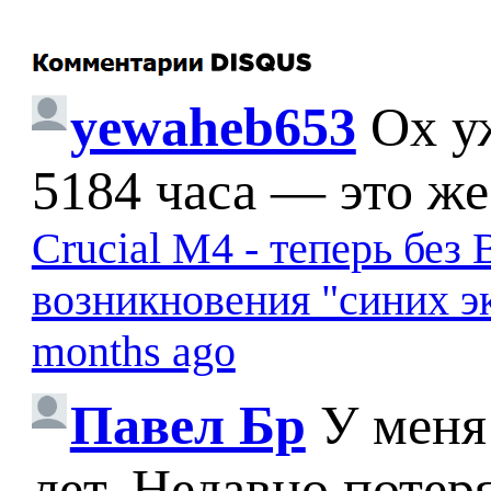
yewaheb653
Ох у
5184 часа — это же
Crucial M4 - теперь бе
возникновения "синих э
months ago
Павел Бр
У меня
лет. Недавно потер