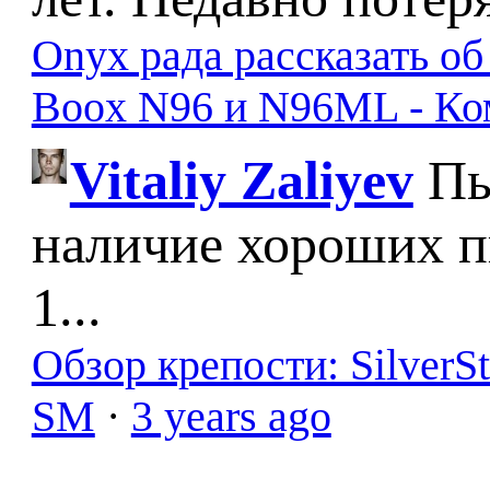
Onyx рада рассказать о
Boox N96 и N96ML - К
Vitaliy Zaliyev
Пы
наличие хороших п
1...
Обзор крепости: SilverS
SM
·
3 years ago