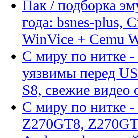
Пак / подборка эм
года: bsnes-plus,
WinVice + Cemu W.I
С миру по нитке -
уязвимы перед US
S8, свежие видео
С миру по нитке -
Z270GT8, Z270GT6