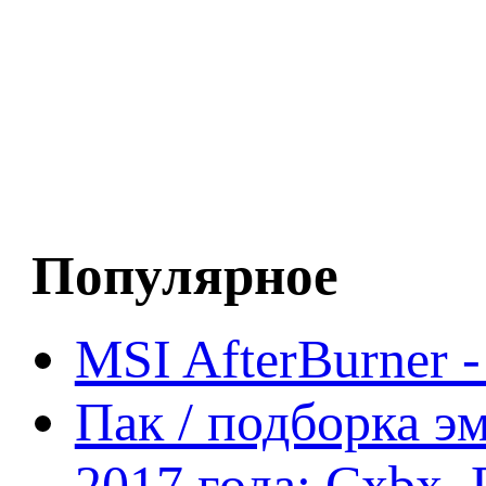
Популярное
MSI AfterBurner 
Пак / подборка эм
2017 года: Cxbx,