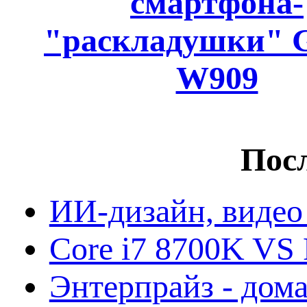
смартфона-
"раскладушки" G
W909
Посл
ИИ-дизайн, видео
Core i7 8700K VS 
Энтерпрайз - дом