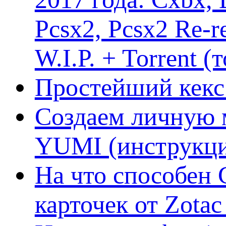
Pcsx2, Pcsx2 Re-r
W.I.P. + Torrent (
Простейший кекс 
Создаем личную 
YUMI (инструкци
На что способен 
карточек от Zotac