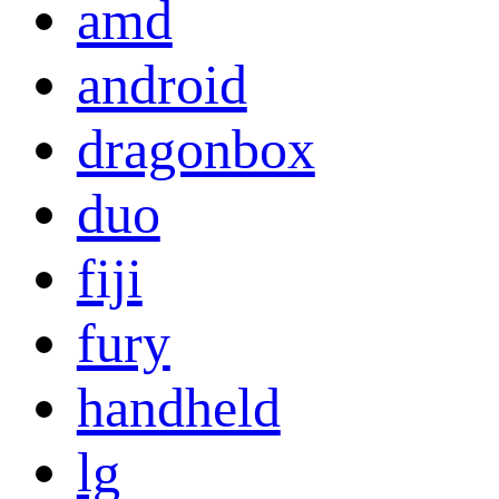
amd
android
dragonbox
duo
fiji
fury
handheld
lg