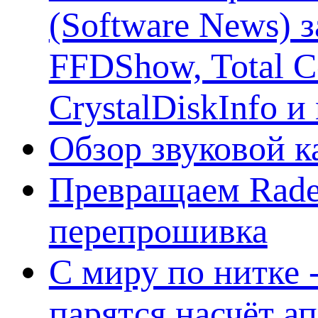
(Software News) з
FFDShow, Total 
CrystalDiskInfo и
Обзор звуковой 
Превращаем Rade
перепрошивка
С миру по нитке -
парятся насчёт а