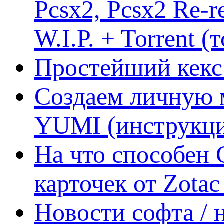
Pcsx2, Pcsx2 Re-r
W.I.P. + Torrent (
Простейший кекс 
Создаем личную 
YUMI (инструкци
На что способен 
карточек от Zotac
Новости софта /