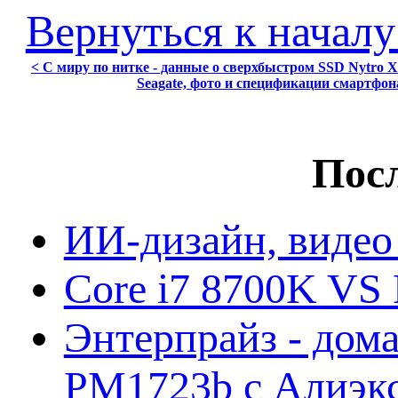
Вернуться к началу
< С миру по нитке - данные о сверхбыстром SSD Nytro X
Seagate, фото и спецификации смартфон
Посл
ИИ-дизайн, видео
Core i7 8700K VS 
Энтерпрайз - дом
PM1723b с Алиэк