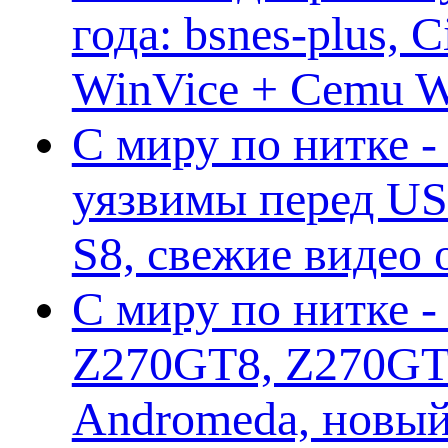
года: bsnes-plus,
WinVice + Cemu W.I
С миру по нитке -
уязвимы перед US
S8, свежие видео
С миру по нитке -
Z270GT8, Z270GT6
Andromeda, новы