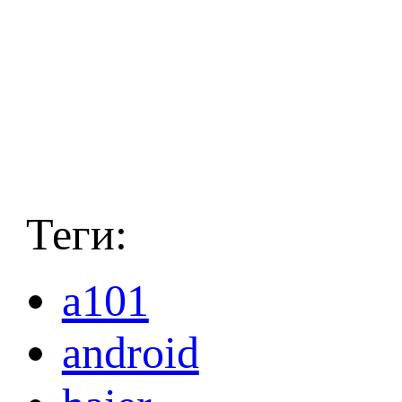
Теги:
a101
android