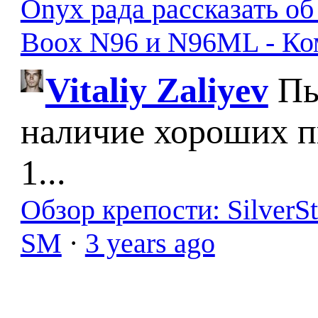
Onyx рада рассказать о
Boox N96 и N96ML - К
Vitaliy Zaliyev
Пы
наличие хороших п
1...
Обзор крепости: SilverS
SM
·
3 years ago