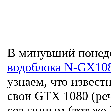
В минувший понеде
водоблока N-GX108
узнаем, что извест
свои GTX 1080 (реч
созданным (тот же