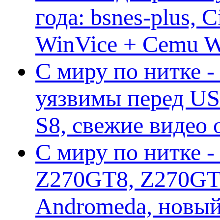
года: bsnes-plus,
WinVice + Cemu W.I
С миру по нитке -
уязвимы перед US
S8, свежие видео
С миру по нитке -
Z270GT8, Z270GT6
Andromeda, новы