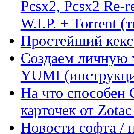
Pcsx2, Pcsx2 Re-r
W.I.P. + Torrent (
Простейший кекс 
Создаем личную 
YUMI (инструкци
На что способен 
карточек от Zotac
Новости софта /