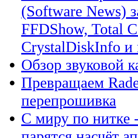
(Software News) з
FFDShow, Total 
CrystalDiskInfo и
Обзор звуковой 
Превращаем Rade
перепрошивка
С миру по нитке -
парятся насчёт а