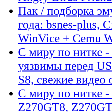
Пак / подборка эм
года: bsnes-plus,
WinVice + Cemu W.I
С миру по нитке -
уязвимы перед US
S8, свежие видео
С миру по нитке -
Z270GT8, Z270GT6