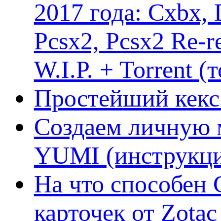
2017 года: Cxbx,
Pcsx2, Pcsx2 Re-r
W.I.P. + Torrent (
Простейший кекс 
Создаем личную 
YUMI (инструкци
На что способен 
карточек от Zotac