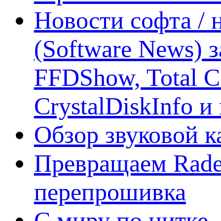
Новости софта /
(Software News) з
FFDShow, Total 
CrystalDiskInfo и
Обзор звуковой 
Превращаем Rade
перепрошивка
С миру по нитке -