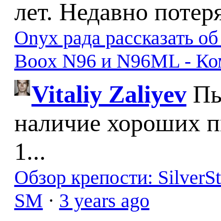
лет. Недавно потер
Onyx рада рассказать о
Boox N96 и N96ML - К
Vitaliy Zaliyev
Пы
наличие хороших п
1...
Обзор крепости: SilverS
SM
·
3 years ago