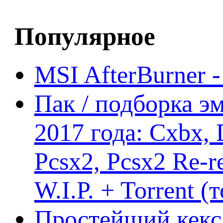
Популярное
MSI AfterBurner 
Пак / подборка эм
2017 года: Cxbx,
Pcsx2, Pcsx2 Re-r
W.I.P. + Torrent (
Простейший кекс 