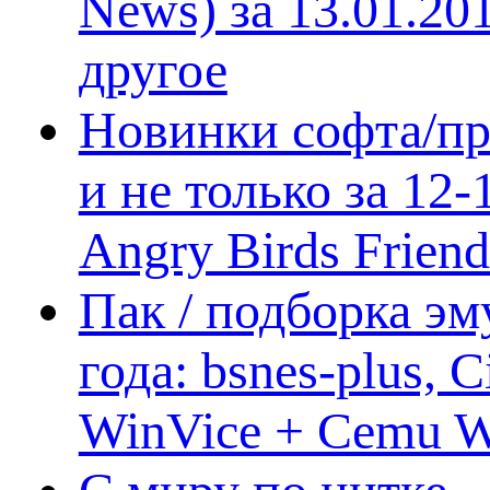
News) за 13.01.20
другое
Новинки софта/пр
и не только за 12
Angry Birds Frien
Пак / подборка эм
года: bsnes-plus,
WinVice + Cemu W.I