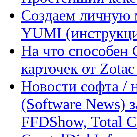
Создаем личную 
YUMI (инструкци
На что способен 
карточек от Zotac
Новости софта /
(Software News) з
FFDShow, Total 