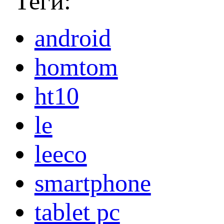
Теги:
android
homtom
ht10
le
leeco
smartphone
tablet pc