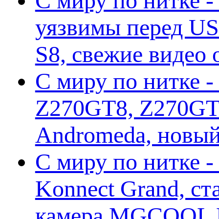
С миру по нитке -
уязвимы перед US
S8, свежие видео
С миру по нитке -
Z270GT8, Z270GT6
Andromeda, новы
С миру по нитке 
Konnect Grand, ст
камера MGCOOL E