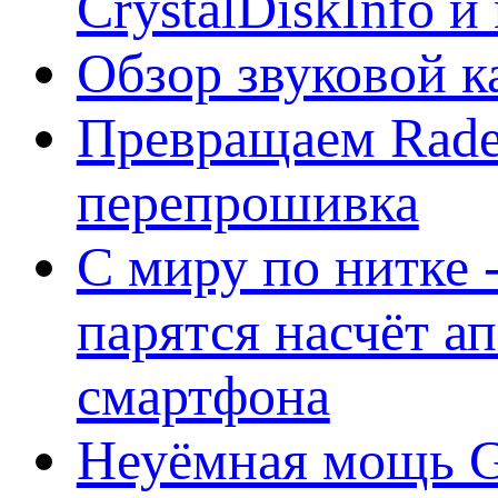
CrystalDiskInfo и
Обзор звуковой 
Превращаем Rade
перепрошивка
С миру по нитке -
парятся насчёт а
смартфона
Неуёмная мощь Ge